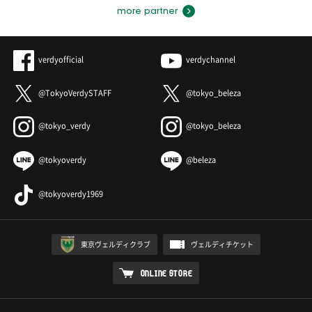
more partner
verdyofficial
verdychannel
@TokyoVerdySTAFF
@tokyo_beleza
@tokyo_verdy
@tokyo_beleza
@tokyoverdy
@beleza
@tokyoverdy1969
東京ヴェルディクラブ
ヴェルディチケット
ONLINE STORE