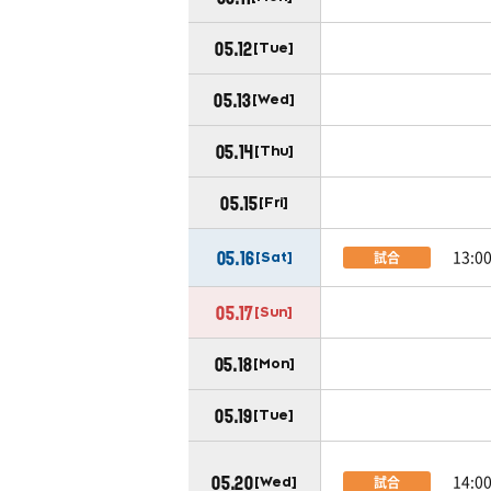
05.12
[Tue]
05.13
[Wed]
05.14
[Thu]
05.15
[Fri]
13:0
試合
05.16
[Sat]
05.17
[Sun]
05.18
[Mon]
05.19
[Tue]
14:0
試合
05.20
[Wed]