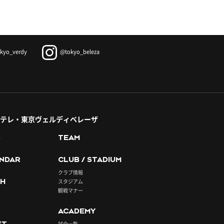
kyo_verdy
@tokyo_beleza
テレ・東京ヴェルディベレーザ
S
TEAM
NDAR
CLUB / STADIUM
クラブ情報
H
スタジアム
観戦マナー
ACADEMY
ET
試合一覧