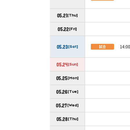
05.21
[Thu]
05.22
[Fri]
14:0
試合
05.23
[Sat]
05.24
[Sun]
05.25
[Mon]
05.26
[Tue]
05.27
[Wed]
05.28
[Thu]