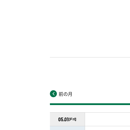
前の月
05.01
[Fri]