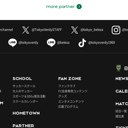
more partner
ychannel
@TokyoVerdySTAFF
@tokyo_beleza
@to
@tokyoverdy
@beleza
@tokyoverdy1969
日
SCHOOL
FAN ZONE
NEW
サッカースクール
ファンクラブ
録
大人のサッカー
FC会員専用コンテンツ
CALE
スポーツ＆SDGs普及活動
グッズ
スクールカレンダー
エンタメコンテンツ
UM
MATC
応援プログラム
試合一覧
HOMETOWN
順位表
PARTNER
TICK