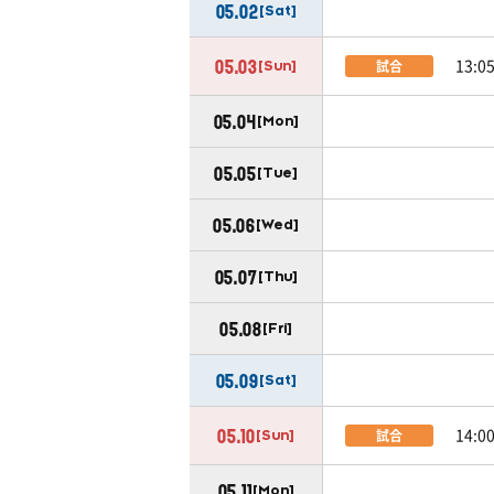
05.02
[Sat]
13:0
試合
05.03
[Sun]
05.04
[Mon]
05.05
[Tue]
05.06
[Wed]
05.07
[Thu]
05.08
[Fri]
05.09
[Sat]
14:0
試合
05.10
[Sun]
05.11
[Mon]