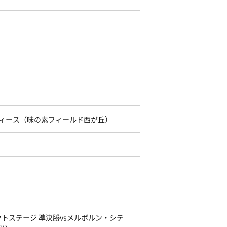
潟レディース（味の素フィールド西が丘）
アウトステージ 準決勝vsメルボルン・シテ