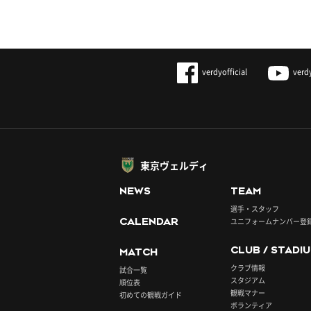
verdyofficial
verd
東京ヴェルディ
NEWS
TEAM
選手・スタッフ
CALENDAR
ユニフォームナンバー登
CLUB / STADI
MATCH
クラブ情報
試合一覧
スタジアム
順位表
観戦マナー
初めての観戦ガイド
ボランティア