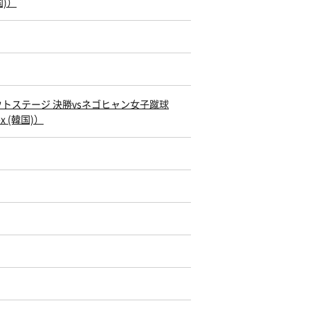
国)）
アウトステージ 決勝vsネゴヒャン女子蹴球
x (韓国)）