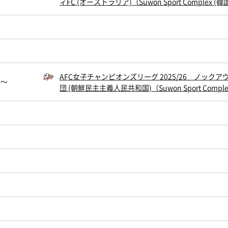
ィFC (オーストラリア)（Suwon Sport Complex (韓
AFC女子チャンピオンズリーグ 2025/26 ノック
0〜
団 (朝鮮民主主義人民共和国)（Suwon Sport Comple