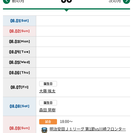
前の月
次の月
08.01
[Sat]
08.02
[Sun]
08.03
[Mon]
08.04
[Tue]
08.05
[Wed]
08.06
[Thu]
誕生日
08.07
[Fri]
大藤 颯太
誕生日
08.08
[Sat]
森田 晃樹
18:00〜
試合
08.09
明治安田Ｊ１リーグ 第1節vs川崎フロンター
[Sun]