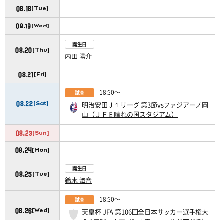
08.18
[Tue]
08.19
[Wed]
誕生日
08.20
[Thu]
内田 陽介
08.21
[Fri]
18:30〜
試合
08.22
明治安田Ｊ１リーグ 第3節vsファジアーノ岡
[Sat]
山（ＪＦＥ晴れの国スタジアム）
08.23
[Sun]
08.24
[Mon]
誕生日
08.25
[Tue]
鈴木 海音
18:30〜
試合
08.26
天皇杯 JFA 第106回全日本サッカー選手権大
[Wed]