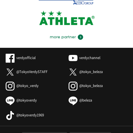
more partner
verdyofficial
verdychannel
@TokyoVerdySTAFF
@tokyo_beleza
@tokyo_verdy
@tokyo_beleza
@tokyoverdy
@beleza
@tokyoverdy1969