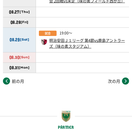
会 2回戦vs未定（味の素フィールド西が丘）
08.27
[Thu]
08.28
[Fri]
19:00〜
試合
08.29
明治安田Ｊ１リーグ 第4節vs鹿島アントラー
[Sat]
ズ（味の素スタジアム）
08.30
[Sun]
08.31
[Mon]
前の月
次の月
PARTNER