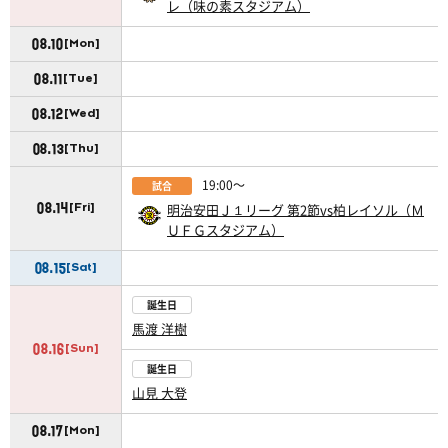
レ（味の素スタジアム）
08.10
[Mon]
08.11
[Tue]
08.12
[Wed]
08.13
[Thu]
19:00〜
試合
08.14
明治安田Ｊ１リーグ 第2節vs柏レイソル（Ｍ
[Fri]
ＵＦＧスタジアム）
08.15
[Sat]
誕生日
馬渡 洋樹
08.16
[Sun]
誕生日
山見 大登
08.17
[Mon]