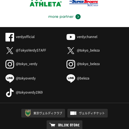
more partner
verdyofficial
verdychannel
@TokyoVerdySTAFF
@tokyo_beleza
@tokyo_verdy
@tokyo_beleza
@tokyoverdy
@beleza
@tokyoverdy1969
東京ヴェルディクラブ
ヴェルディチケット
ONLINE STORE