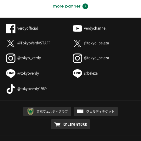
more partner
verdyofficial
verdychannel
@TokyoVerdySTAFF
@tokyo_beleza
@tokyo_verdy
@tokyo_beleza
@tokyoverdy
@beleza
@tokyoverdy1969
東京ヴェルディクラブ
ヴェルディチケット
ONLINE STORE