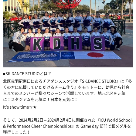
■SK.DANCE STUDIOとは？
北区赤羽駅南口にあるチアダンススタジオ『SK.DANCE STUDIO』は『多
くの方に応援していただけるチーム作り』をモットーに、幼児から社会
人までのメンバーが様々なシーンで活躍しています。地元北区を元気
に！スタジアムを元気に！日本を元気に！
It's show time☆★
そして、
2024月2月2日～2024月2月4日に開催された
『I
CU World School
& Performance Cheer Championships
』
の Game day 部門で銀メダルを
獲得しました！