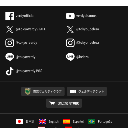
verdyofficial
verdychannel
@TokyoVerdySTAFF
@tokyo_beleza
@tokyo_verdy
@tokyo_beleza
@tokyoverdy
@beleza
@tokyoverdy1969
東京ヴェルディクラブ
ヴェルディチケット
ONLINE STORE
日本語
English
Español
Português