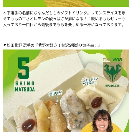
木下選手の名前にちなんだもものソフトドリンク。レモンスライスを添
えてももの甘さとレモンの酸っぱさが癖になる！！飲めるももゼリーも
入っており一口目から最後までももを楽しめる一杯になっております。
▼松田紫野 選手の『紫野大好き！贅沢5種盛り餃子串！』