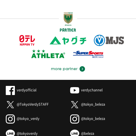
PARTNER
more partner
verdyofficial
verdychannel
@TokyoVerdySTAFF
@tokyo_beleza
@tokyo_verdy
@tokyo_beleza
@tokyoverdy
@beleza