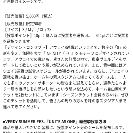
※画像はイメージです。
【販売価格】5,000円（税込）
【販売数量】限定50着
【サイズ】S / M / L / XL / 2XL
【投票ポイント】10pt：購入時に投票者を選択可。 ※1ptごとに投票者
を選択できます
【デザイン・コンセプト】アウェイ8連戦ということで、数字の「8」の
形を変え、無限を表す『INFINITY（∞）』をモチーフにデザインされてい
ます。アウェイでの戦いも、皆さんの無限の力で、東京ヴェルディをサ
ポートして欲しいという願いが込められています。また、背中面にはア
ウェイ8連戦の試合スケジュールが書かれています。さらに、アウェイ８
連戦を戦い抜き、ホーム味の素スタジアムに帰ってくるチームを、一人
でも多くのファン・サポーターの皆さまに迎えてもらい、選手たちへよ
り一層の後押しをお願いしたいという想いを込めて、ホーム自由席のチ
ケットを2枚セットにしています！シーズンチケット会員の方々は、ぜひ
このチケットを活用して、皆さんの周りの方々を味の素スタジアムまで
連れてきてください。
■VERDY SUMMER FES.『UNITE AS ONE』総選挙投票方法
商品を購入いただいた皆様に、投票ポイント分のシールを配布します。