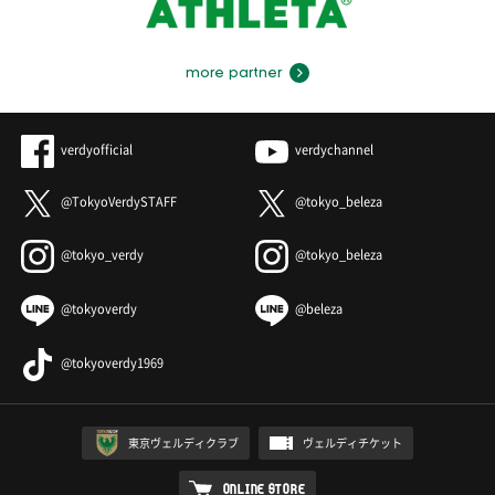
more partner
verdyofficial
verdychannel
@TokyoVerdySTAFF
@tokyo_beleza
@tokyo_verdy
@tokyo_beleza
@tokyoverdy
@beleza
@tokyoverdy1969
東京ヴェルディクラブ
ヴェルディチケット
ONLINE STORE