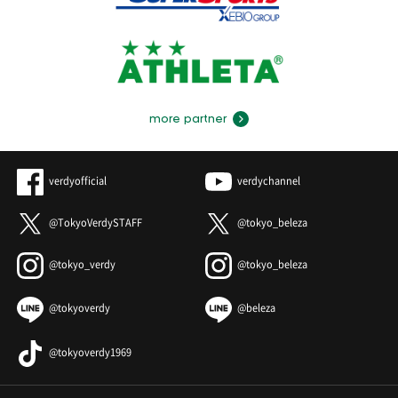
more partner
verdyofficial
verdychannel
@TokyoVerdySTAFF
@tokyo_beleza
@tokyo_verdy
@tokyo_beleza
@tokyoverdy
@beleza
@tokyoverdy1969