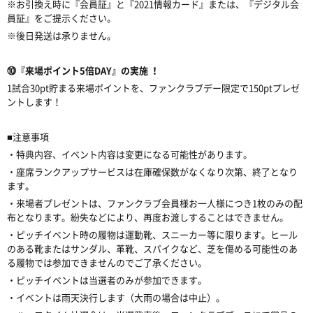
※お引換え時に『会員証』と『2021情報カード』または、『デジタル会
員証』をご提示ください。
※後日発送は承りません。
⑩『来場ポイント5倍DAY』の実施 ！
1試合30pt貯まる来場ポイントを、ファンクラブデー限定で150ptプレゼ
ントします！
■注意事項
・特典内容、イベント内容は変更になる可能性があります。
・座席ランクアップサービスは在庫確保数がなくなり次第、終了となり
ます。
・来場者プレゼントは、ファンクラブ会員様お一人様につき1枚のみの配
布となります。紛失などにより、再度お渡しすることはできません。
・ピッチイベント時の履物は運動靴、スニーカー等に限ります。ヒール
のある靴またはサンダル、革靴、スパイクなど、芝を傷める可能性のあ
る履物では参加できませんのでご了承ください。
・ピッチイベントは当選者のみが参加できます。
・イベントは雨天決行します（大雨の場合は中止）。