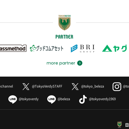
PARTNER
more partner
ychannel
@TokyoVerdySTAFF
@tokyo_beleza
@to
@tokyoverdy
@beleza
@tokyoverdy1969
日