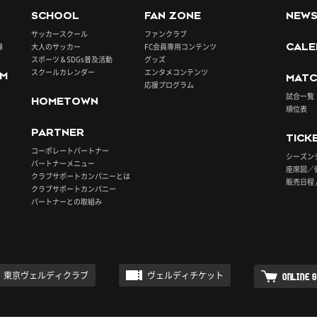
SCHOOL
FAN ZONE
NEW
サッカースクール
ファンクラブ
録
大人のサッカー
FC会員専用コンテンツ
CALE
スポーツ＆SDGs普及活動
グッズ
スクールカレンダー
エンタメコンテンツ
UM
MATC
応援プログラム
試合一覧
HOMETOWN
順位表
PARTNER
TICK
コーポレートパートナー
シーズン
パートナーメニュー
座席図／
クラブサポートカンパニーとは
販売日程 
クラブサポートカンパニー
パートナーとの取組み
東京ヴェルディクラブ
ヴェルディチケット
ONLINE 