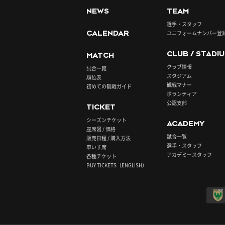
NEWS
TEAM
選手・スタッフ
CALENDAR
ユニフォームナンバー登
CLUB / STADI
MATCH
クラブ情報
試合一覧
スタジアム
順位表
観戦マナー
初めての観戦ガイド
ボランティア
公認支部
TICKET
シーズンチケット
ACADEMY
座席図 / 価格
試合一覧
販売日程 / 購入方法
選手・スタッフ
車いす席
アカデミースタッフ
各種チケット
BUY TICKETS（ENGLISH）