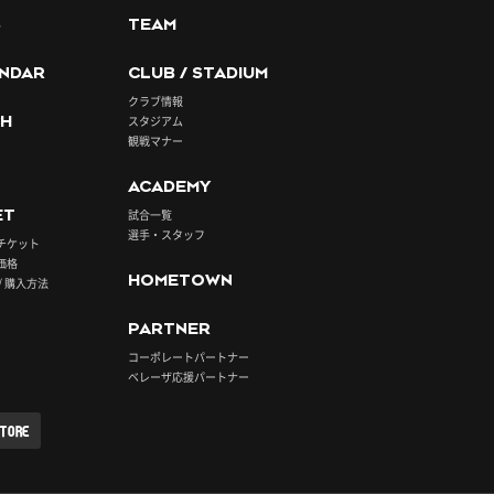
S
TEAM
NDAR
CLUB / STADIUM
クラブ情報
H
スタジアム
観戦マナー
ACADEMY
ET
試合一覧
選手・スタッフ
チケット
価格
HOMETOWN
/ 購入方法
PARTNER
コーポレートパートナー
ベレーザ応援パートナー
STORE