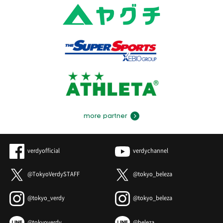
more partner
verdyofficial
verdychannel
@TokyoVerdySTAFF
@tokyo_beleza
@tokyo_verdy
@tokyo_beleza
@tokyoverdy
@beleza