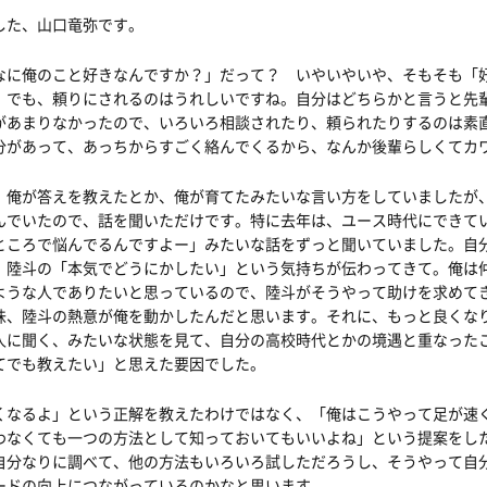
した、山口竜弥です。
なに俺のこと好きなんですか？」だって？ いやいやいや、そもそも「
。でも、頼りにされるのはうれしいですね。自分はどちらかと言うと先
があまりなかったので、いろいろ相談されたり、頼られたりするのは素
分があって、あっちからすごく絡んでくるから、なんか後輩らしくてカ
、俺が答えを教えたとか、俺が育てたみたいな言い方をしていましたが
んでいたので、話を聞いただけです。特に去年は、ユース時代にできて
ところで悩んでるんですよー」みたいな話をずっと聞いていました。自
、陸斗の「本気でどうにかしたい」という気持ちが伝わってきて。俺は
ような人でありたいと思っているので、陸斗がそうやって助けを求めて
味、陸斗の熱意が俺を動かしたんだと思います。それに、もっと良くな
人に聞く、みたいな状態を見て、自分の高校時代とかの境遇と重なった
てでも教えたい」と思えた要因でした。
くなるよ」という正解を教えたわけではなく、「俺はこうやって足が速
わなくても一つの方法として知っておいてもいいよね」という提案をし
自分なりに調べて、他の方法もいろいろ試しただろうし、そうやって自
ードの向上につながっているのかなと思います。