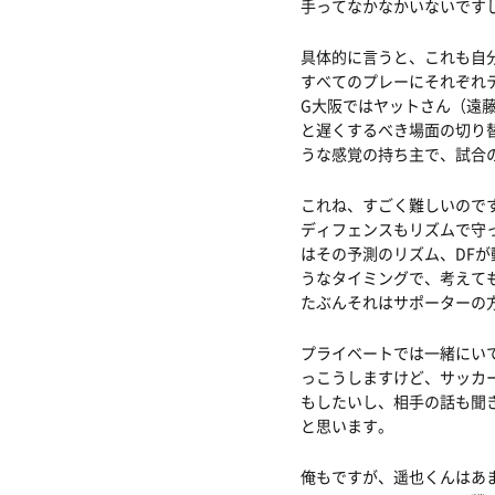
手ってなかなかいないです
具体的に言うと、これも自
すべてのプレーにそれぞれ
G大阪ではヤットさん（遠
と遅くするべき場面の切り
うな感覚の持ち主で、試合
これね、すごく難しいので
ディフェンスもリズムで守
はその予測のリズム、DF
うなタイミングで、考えて
たぶんそれはサポーターの
プライベートでは一緒にい
っこうしますけど、サッカ
もしたいし、相手の話も聞
と思います。
俺もですが、遥也くんはあ