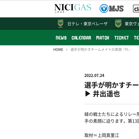
日テレ・
東京ベレーザ
東京ヴ
NEWS
CALENDAR
MATCH
TICKET
T
HOME
選手が明かすチームメイトの素顔『PLAYER INTRODUCTION』vol.13 山口竜弥 ▶︎ 井出遥也
2022.07.24
選手が明かすチームメ
▶︎ 井出遥也
緑の戦士たちによるリレー
手の素顔に迫ります。第1
取材＝上岡真里江