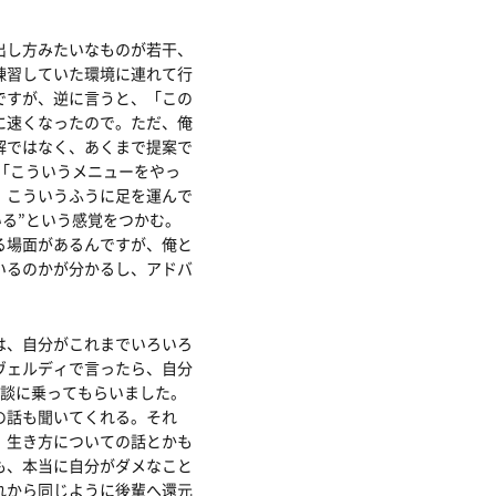
出し方みたいなものが若干、
練習していた環境に連れて行
ですが、逆に言うと、「この
に速くなったので。ただ、俺
解ではなく、あくまで提案で
、「こういうメニューをやっ
、こういうふうに足を運んで
いる”という感覚をつかむ。
る場面があるんですが、俺と
いるのかが分かるし、アドバ
は、自分がこれまでいろいろ
ヴェルディで言ったら、自分
相談に乗ってもらいました。
の話も聞いてくれる。それ
、生き方についての話とかも
も、本当に自分がダメなこと
れから同じように後輩へ還元