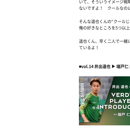
いて、そういうイメージ戦
ないですよ！ クールなの
そんな遥也くんの“クール
俺の好きなところを5つ以
遥也くん、早く二人で一緒
ているよ！
■vol.14 井出遥也 ▶︎ 端戸仁