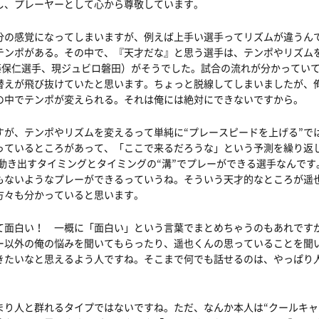
し、プレーヤーとして心から尊敬しています。
分の感覚になってしまいますが、例えば上手い選手ってリズムが違うん
テンポがある。その中で、『天才だな』と思う選手は、テンポやリズム
藤保仁選手、現ジュビロ磐田）がそうでした。試合の流れが分かってい
替えが飛び抜けていたと思います。ちょっと脱線してしまいましたが、
の中でテンポが変えられる。それは俺には絶対にできないですから。
すが、テンポやリズムを変えるって単純に“プレースピードを上げる”で
っているところがあって、「ここで来るだろうな」という予測を繰り返
が動き出すタイミングとタイミングの“溝”でプレーができる選手なんで
もないようなプレーができるっていうね。そういう天才的なところが遥
方々も分かっていると思います。
て面白い！ 一概に「面白い」という言葉でまとめちゃうのもあれです
ー以外の俺の悩みを聞いてもらったり、遥也くんの思っていることを聞
きたいなと思えるよう人ですね。そこまで何でも話せるのは、やっぱり
まり人と群れるタイプではないですね。ただ、なんか本人は“クールキャ