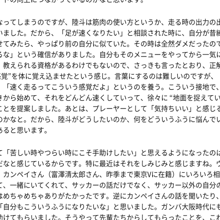
なってしまうのですが、陸斗は筋肉の使い方というか、走る時の出力の
いました。だから、「足が速くなりたい」と相談された時に、自分が昔
せてみたら、やっぱり前の自分に似ていた。その時は全然ダメだったの
るな」という確信がありました。自分もそのメニューをやってから一気
、教えられる資格があるわけでもないので、さっきも言ったとおり、正
“感覚”を体に覚え込ませたという感じ。言葉にするのは難しいのですが
、「速く走るってこういう感覚だよ」というのを養う。こういう接地で
きから始めて、それをどんどん速くしていって、徐々に “地面を捉えて
ことを提案しました。あとは、プレーヤーとして「気持ちいい」と感じ
のかなと。だから、陸斗がどうしたいのか、何をどういうふうに悩んで
あると思います。
て「苦しい時やつらい時にこそ手助けしたい」と思えるようになったの
だなと感じているからです。特に最近はそれをしみじみと感じますね。
、カンペイさん（富澤清太郎さん、昨季まで東京Vに在籍）にいろいろ
て、一緒にいてくれて、サッカーの話だけでなく、サッカー以外の自分
はめちゃめちゃありがたかったです。逆にカンペイさんの話を聞いたり
「自分もこういうふうになりたいな」と思いました。ガンバ大阪時代に
助けてもらいました。そうやって先輩たちからしてもらったことを、こ