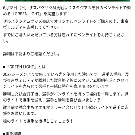
6
月
18
日（日）ザスパクサツ群馬戦よりスタジアムを緑のペンライトで染
める『
GREEN LIGHT
』を実施します！
ぜひスタジアムグッズ売店でオリジナルペンライトをご購入の上、東京
ヴェルディを応援してください。
すでにご購入いただいている方は忘れずにペンライトをお持ちくださ
い。
詳細は下記よりご確認ください。
■
『
GREEN LIGHT
』とは
2022
シーズンより実施している光を使用した演出です。選手入場前、及
び東京ヴェルディが勝利した試合終了後にスタジアム照明を暗くさせペ
ンライトを光らせて選手と一緒に勝利を喜ぶ演出を行います。
勝利した試合終了後、選手がペンライトを持って場内を一周します。緑
のライトで選手を迎え、選手と勝利を喜び合いましょう！
試合前や試合中もタオルマフラーと合わせてぜひ緑のライトで選手に応
援をお願いします。
緑のライトで選手を後押ししましょう！
■
実施期間