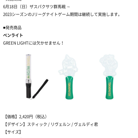
6
月
18
日（日）ザスパクサツ群馬戦 ～
2023
シーズンの
J
リーグナイトゲーム期間は継続して実施します。
■
発売商品
ペンライト
GREEN LIGHT
には欠かせません！
【価格】
2,420
円（税込）
【デザイン】スティック
/
リヴェルン
/
ヴェルディ君
【サイズ】