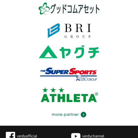
more partner
verdyofficial
verdychannel