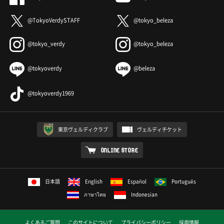
@TokyoVerdySTAFF
@tokyo_beleza
@tokyo_verdy
@tokyo_beleza
@tokyoverdy
@beleza
@tokyoverdy1969
東京ヴェルディクラブ
ヴェルディチケット
ONLINE STORE
日本語
English
Español
Português
ภาษาไทย
Indonesian
よくあるご質問
このサイトについて
プライバシーポリシー
採用情報