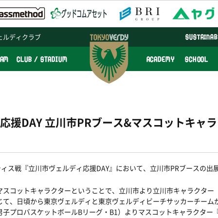
ェルディクラブ
SUSTAINAB
EAM
CLUB / STADIUM
ACADEMY
SCHOOL
応援DAY 立川市PRブース&マスコットキャ
ティス戦『立川市ヴェルディ応援
DAY
』において、立川市
PR
ブースの出
マスコットキャラクターということで、立川市より立川市キャラクター
じて、日頃から東京ヴェルディと東京ヴェルディビーチサッカーチーム
男子プロバスケットボール
B
リーグ・
B1
）よりマスコットキャラクター