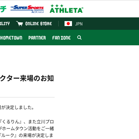
JPN
ILITY
ONLINE STORE
HOMETOWN
PARTNER
FAN ZONE
ラクター来場のお知
展が決定しました。
『くるりん』、また立川プロ
がホームタウン活動をご一緒
『ルーク』の来場が決定しま