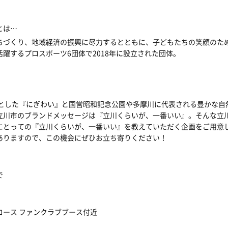
とは
…
ちづくり、地域経済の振興に尽力するとともに、子どもたちの笑顔のた
活躍するプロスポーツ
6
団体で
2018
年に設立された団体。
心とした『にぎわい』と国営昭和記念公園や多摩川に代表される豊かな自
立川市のブランドメッセージは『立川くらいが、一番いい』。そんな立
にとっての『立川くらいが、一番いい』を教えていただく企画をご用意
ありますので、この機会にぜひお立ち寄りください！
で
コース
ファンクラブブース付近