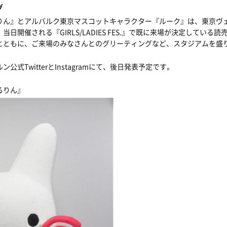
グ
りん』とアルバルク東京マスコットキャラクター『ルーク』は、東京ヴ
、当日開催される『
GIRLS/LADIES FES.
』で既に来場が決定している読
とともに、ご来場のみなさんとのグリーティングなど、スタジアムを盛
ルン公式
Twitter
と
Instagram
にて、後日発表予定です。
るりん』