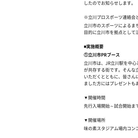
したのでお知らせします。
※
立川プロスポーツ連絡会
立川市のスポーツによるま
目的に立川市を拠点として
■
実施概要
①立川市
PR
ブース
立川市は、JR立川駅を中
が共存する街です。そんな
いただくとともに、皆さん
ました方にはプレゼントも
▼
開催時間
先行入場開始～試合開始ま
▼
開催場所
味の素スタジアム場内コン