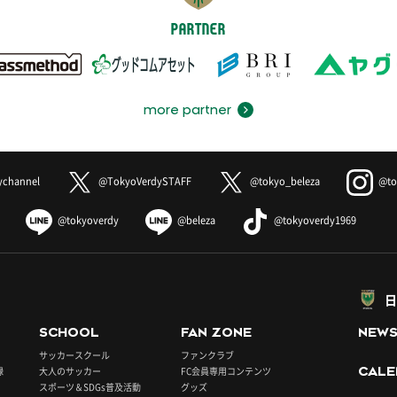
PARTNER
more partner
ychannel
@TokyoVerdySTAFF
@tokyo_beleza
@to
@tokyoverdy
@beleza
@tokyoverdy1969
日
SCHOOL
FAN ZONE
NEW
サッカースクール
ファンクラブ
録
大人のサッカー
FC会員専用コンテンツ
CALE
スポーツ＆SDGs普及活動
グッズ