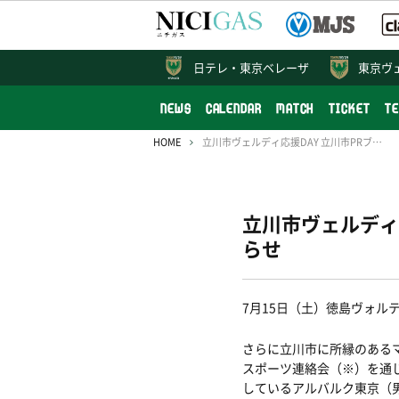
日テレ・
東京ベレーザ
東京ヴ
NEWS
CALENDAR
MATCH
TICKET
T
HOME
立川市ヴェルディ応援DAY 立川市PRブース&マスコットキャラクター来場のお知らせ
立川市ヴェルディ
らせ
7
月
15
日（土）徳島ヴォル
さらに立川市に所縁のある
スポーツ連絡会（
※
）を通
しているアルバルク東京（