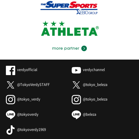
more partner
verdyofficial
verdychannel
@TokyoVerdySTAFF
@tokyo_beleza
@tokyo_verdy
@tokyo_beleza
@tokyoverdy
@beleza
@tokyoverdy1969