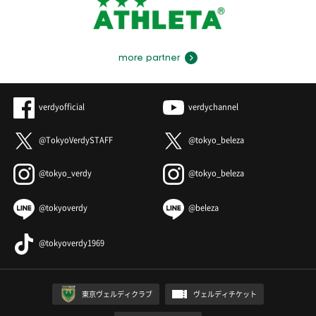
more partner
verdyofficial
verdychannel
@TokyoVerdySTAFF
@tokyo_beleza
@tokyo_verdy
@tokyo_beleza
@tokyoverdy
@beleza
@tokyoverdy1969
東京ヴェルディクラブ
ヴェルディチケット