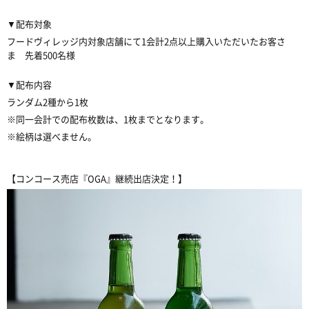
▼配布対象
フードヴィレッジ内対象店舗にて1会計2点以上購入いただいたお客さ
ま 先着500名様
▼配布内容
ランダム2種から1枚
※同一会計での配布枚数は、1枚までとなります。
※絵柄は選べません。
【コンコース売店『OGA』継続出店決定！】