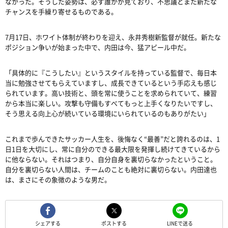
なかった。そうした姿勢は、必ず誰かが見ており、不思議とまた新たな
チャンスを手繰り寄せるものである。
7月17日、ホワイト体制が終わりを迎え、永井秀樹新監督が就任。新たな
ポジション争いが始まった中で、内田は今、猛アピール中だ。
「具体的に『こうしたい』というスタイルを持っている監督で、毎日本
当に勉強させてもらえていますし、成長できているという手応えも感じ
られています。高い技術と、頭を常に使うことを求められていて、練習
から本当に楽しい。攻撃も守備もすべてもっと上手くなりたいですし、
そう思える向上心が続いている環境にいられているのもありがたい」
これまで歩んできたサッカー人生を、後悔なく“最善”だと誇れるのは、1
日1日を大切にし、常に自分のできる最大限を発揮し続けてきているから
に他ならない。それはつまり、自分自身を裏切らなかったということ。
自分を裏切らない人間は、チームのことも絶対に裏切らない。内田達也
は、まさにその象徴のような男だ。
シェアする
ポストする
LINEで送る