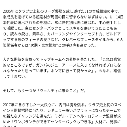
2005年にクラブ史上初のリーグ優勝を成し遂げたJ1の育成組織の中で、
急成長を遂げている超逸材が周囲の目に留まらないはずはない。U－14日
本代表に選出されたのを機に、常に世代別代表に選ばれ、中心選手とし
て活躍した。主にセンターバックとしてスキルを磨いてきたこともあ
り、読みの鋭さ、素早さ、カバーリングやインターセプト力、ビルドア
ップする際のフィードの良さなど、クレバーなプレースタイルから、G大
阪関係者からは“次期・宮本恒靖”との呼び声も高かった。
大きな期待を背負ってトップチームへの昇格を果たした。「これは感覚
的なところですが、ガンバのジュニアユースに入ってなければプロにな
れなかったと思っています。ホンマに行って良かった」。今なお、確信
して止まない。
そして、もう一つが「ヴェルディに来たこと」だ。
2017年に自ら下した一大決心に、内田は胸を張る。クラブ史上初のスペ
イン人監督招聘に当たり、レギュラー争いがフラットになったチームで
の新たなチャレンジを選んだ。ミゲル・アンヘル・ロティーナ監督が求
めた「ワンボランチができてセンターバックもできる」人材に、見事に