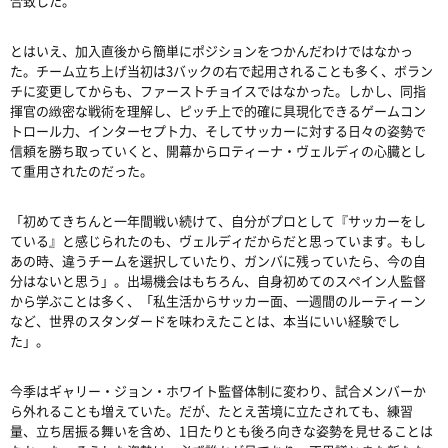
合致した。
とはいえ、加入直後から簡単にポジションをつかんだわけではなかっ
た。チーム立ち上げ当初は3バックの右で起用されることも多く、ボラン
チに変更してからも、ファーストチョイスではなかった。しかし、同指
揮官の緻密な戦術を理解し、ピッチ上で的確に具現化できるゲームコン
トロール力、インターセプト力、そしてサッカーに対する日々の姿勢で
信頼を勝ち取っていくと、開幕からロティーナ・ヴェルディの心臓とし
て重用されたのだった。
「初めてきちんと一年間戦い続けて、自分がプロとして『サッカーをし
ている』と感じられたのも、ヴェルディだからだと思っています。もし
あの時、違うチームを選択していたり、ガンバに残っていたら、今の自
分はないと思う」。出場機会はもちろん、自身初めてのスペイン人監督
から学ぶことは多く、「私生活からサッカー面、一週間のルーティーン
など、世界のスタンダードを味わえたことは、本当にいい経験でし
た」。
今季はギャリー・ジョン・ホワイト監督体制に変わり、試合メンバーか
ら外れることも増えていた。だが、たとえ苦境に立たされても、練習
量、立ち居振る舞いを含め、1日たりとも後ろ向きな姿勢を見せることは