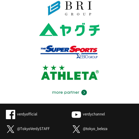
more partner
verdyofficial
verdychannel
@TokyoVerdySTAFF
@tokyo_beleza