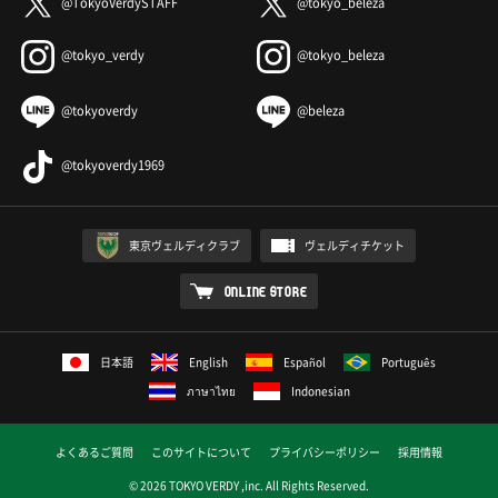
@TokyoVerdySTAFF
@tokyo_beleza
@tokyo_verdy
@tokyo_beleza
@tokyoverdy
@beleza
@tokyoverdy1969
東京ヴェルディクラブ
ヴェルディチケット
ONLINE STORE
日本語
English
Español
Português
ภาษาไทย
Indonesian
よくあるご質問
このサイトについて
プライバシーポリシー
採用情報
© 2026 TOKYO VERDY ,inc. All Rights Reserved.