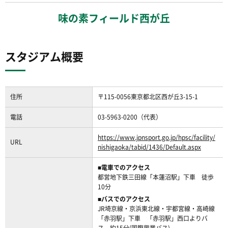
味の素フィールド西が丘
スタジアム概要
住所
〒115-0056東京都北区西が丘3-15-1
電話
03-5963-0200（代表）
https://www.jpnsport.go.jp/hpsc/facility/
URL
nishigaoka/tabid/1436/Default.aspx
■電車でのアクセス
都営地下鉄三田線「本蓮沼駅」下車 徒歩
10分
■バスでのアクセス
JR埼京線・京浜東北線・宇都宮線・高崎線
「赤羽駅」下車 「赤羽駅」西口よりバ