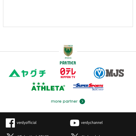
PARTNER
more partner
verdyofficial
verdychannel