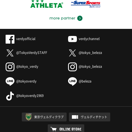
more partner
verdyofficial
verdychannel
@TokyoVerdySTAFF
@tokyo_beleza
@tokyo_verdy
@tokyo_beleza
@tokyoverdy
@beleza
@tokyoverdy1969
東京ヴェルディクラブ
ヴェルディチケット
ONLINE STORE