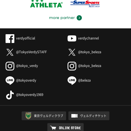
more partner
verdyofficial
verdychannel
@TokyoVerdySTAFF
@tokyo_beleza
@tokyo_verdy
@tokyo_beleza
@tokyoverdy
@beleza
@tokyoverdy1969
東京ヴェルディクラブ
ヴェルディチケット
ONLINE STORE