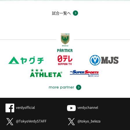
試合一覧へ
PARTNER
more partner
verdyofficial
verdychannel
@TokyoVerdySTAFF
@tokyo_beleza