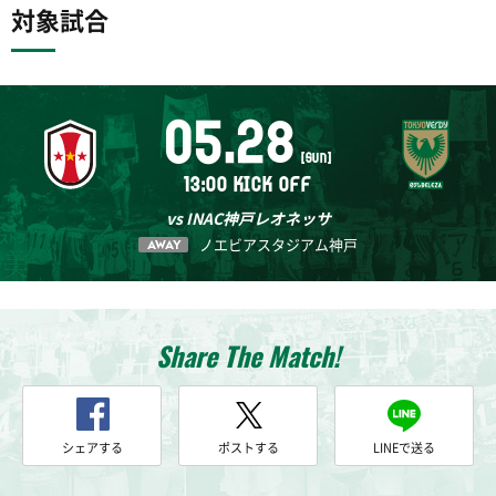
対象試合
05.28
[SUN]
13:00 KICK OFF
vs INAC神戸レオネッサ
ノエビアスタジアム神戸
AWAY
Share The Match!
シェアする
ポストする
LINEで送る