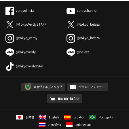
verdyofficial
verdychannel
@TokyoVerdySTAFF
@tokyo_beleza
@tokyo_verdy
@tokyo_beleza
@tokyoverdy
@beleza
@tokyoverdy1969
東京ヴェルディクラブ
ヴェルディチケット
ONLINE STORE
日本語
English
Español
Português
ภาษาไทย
Indonesian