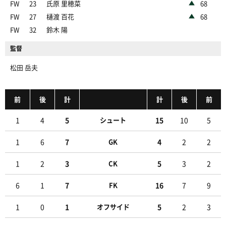
FW
23
氏原 里穂菜
68
FW
27
樋渡 百花
68
FW
32
鈴木 陽
監督
松田 岳夫
前
後
計
計
後
前
1
4
5
シュート
15
10
5
1
6
7
GK
4
2
2
1
2
3
CK
5
3
2
6
1
7
FK
16
7
9
1
0
1
オフサイド
5
2
3