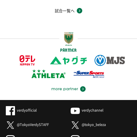
試合一覧へ
PARTNER
more partner
verdyofficial
verdychannel
@TokyoVerdySTAFF
@tokyo_beleza