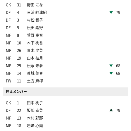
GK
31
野田 にな
DF
4
三浦 紗津紀
79
DF
3
村松 智子
DF
5
松田 紫野
MF
8
菅野 奏音
MF
10
木下 桃香
MF
26
青木 夕菜
MF
19
山本 柚月
MF
29
松永 未夢
68
MF
14
眞城 美春
68
FW
11
土方 麻椰
控えメンバー
GK
1
田中 桃子
DF
22
坂部 幸菜
79
MF
13
木村 彩那
MF
18
岩﨑 心南