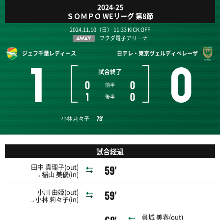
2024-25
ＳＯＭＰＯ WEリーグ 第8節
2024.11.10（日） 11:33 KICK OFF
フクダ電子アリーナ
AWAY
ジェフ千葉レディース
日テレ・東京ヴェルディベレーザ
1
0
試合終了
0
0
前半
1
0
後半
小林 莉々子
73'
試合経過
田中 真理子(out)
59'
→稲山 美優(in)
小川 由姫(out)
59'
→小林 莉々子(in)
眞城 美春(out)