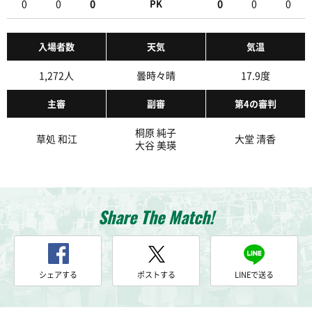
0
0
0
PK
0
0
0
入場者数
天気
気温
1,272人
曇時々晴
17.9度
主審
副審
第4の審判
桐原 純子
草処 和江
大堂 清香
大谷 美瑛
Share The Match!
シェアする
ポストする
LINEで送る