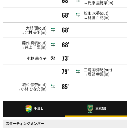
68'
→氏原 里穂菜(in)
松永 未夢(out)
68'
→樋渡 百花(in)
大熊 環(out)
68'
→北村 美羽(in)
藤代 真帆(out)
68'
→井上 千里(in)
73'
小林 莉々子
三浦 紗津紀(out)
79'
→坂部 幸菜(in)
城和 怜奈(out)
85'
→小林 ひなた(in)
千葉Ｌ
東京NB
スターティングメンバー