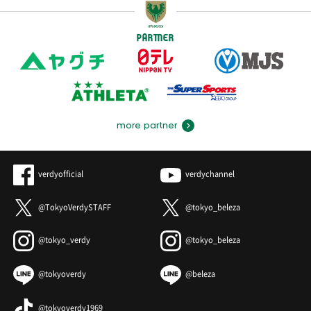
PARTNER
more partner
verdyofficial
verdychannel
@TokyoVerdySTAFF
@tokyo_beleza
@tokyo_verdy
@tokyo_beleza
@tokyoverdy
@beleza
@tokyoverdy1969