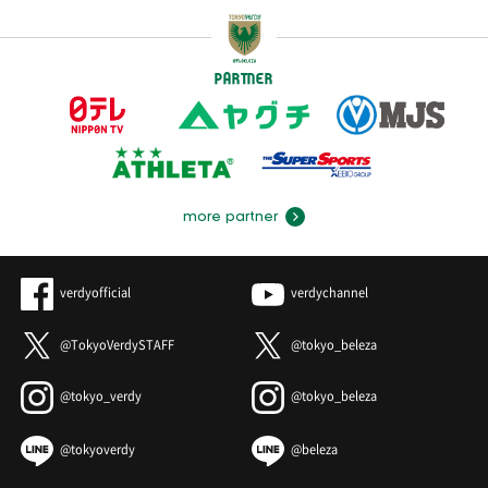
PARTNER
more partner
verdyofficial
verdychannel
@TokyoVerdySTAFF
@tokyo_beleza
@tokyo_verdy
@tokyo_beleza
@tokyoverdy
@beleza