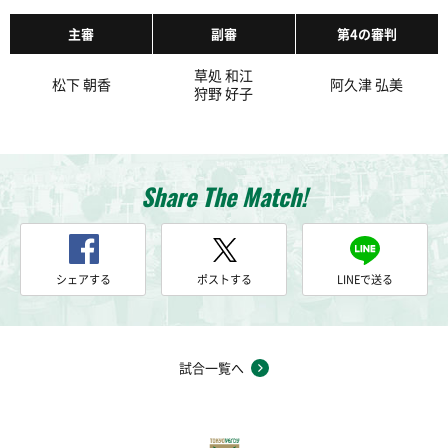
主審
副審
第4の審判
草処 和江
松下 朝香
阿久津 弘美
狩野 好子
Share The Match!
シェアする
ポストする
LINEで送る
試合一覧へ