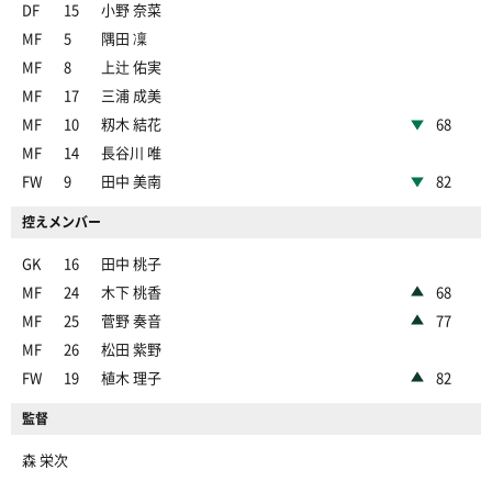
DF
15
小野 奈菜
MF
5
隅田 凜
MF
8
上辻 佑実
MF
17
三浦 成美
MF
10
籾木 結花
68
MF
14
長谷川 唯
FW
9
田中 美南
82
控えメンバー
GK
16
田中 桃子
MF
24
木下 桃香
68
MF
25
菅野 奏音
77
MF
26
松田 紫野
FW
19
植木 理子
82
監督
森 栄次