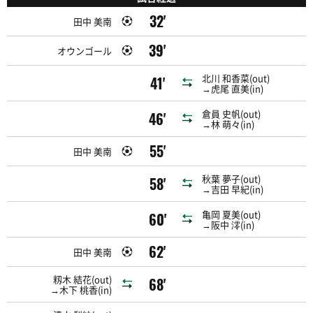
32'
田中 美南
39'
オウンゴール
北川 和香菜(out)
41'
→虎尾 直美(in)
倉員 史帆(out)
46'
→林 萌々(in)
55'
田中 美南
秋葉 夢子(out)
58'
→吉田 早紀(in)
亀岡 夏美(out)
60'
→阪中 澪(in)
62'
田中 美南
籾木 結花(out)
68'
→木下 桃香(in)