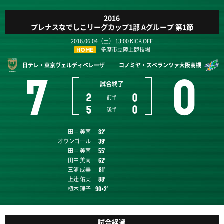
2016
プレナスなでしこリーグカップ1部 Aグループ 第1節
2016.06.04（土） 13:00 KICK OFF
多摩市立陸上競技場
HOME
日テレ・東京ヴェルディベレーザ
コノミヤ・スペランツァ大阪高槻
7
0
試合終了
2
0
前半
5
0
後半
田中 美南
32'
オウンゴール
39'
田中 美南
55'
田中 美南
62'
三浦 成美
81'
上辻 佑実
88'
植木 理子
90+2'
試合経過