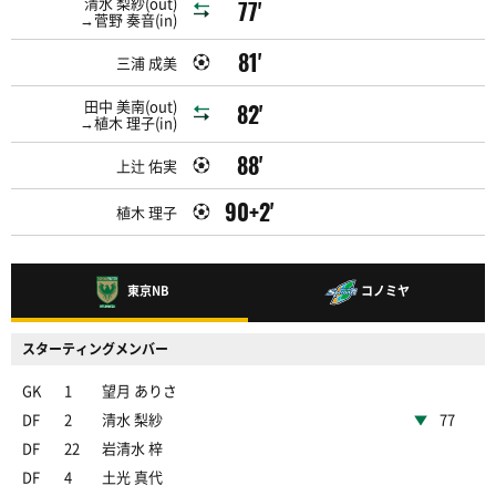
清水 梨紗(out)
77'
→菅野 奏音(in)
81'
三浦 成美
田中 美南(out)
82'
→植木 理子(in)
88'
上辻 佑実
90+2'
植木 理子
東京NB
コノミヤ
スターティングメンバー
GK
1
望月 ありさ
DF
2
清水 梨紗
77
DF
22
岩清水 梓
DF
4
土光 真代