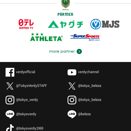
PARTNER
more partner
verdyofficial
verdychannel
@TokyoVerdySTAFF
@tokyo_beleza
@tokyo_verdy
@tokyo_beleza
@tokyoverdy
@beleza
@tokyoverdy1969