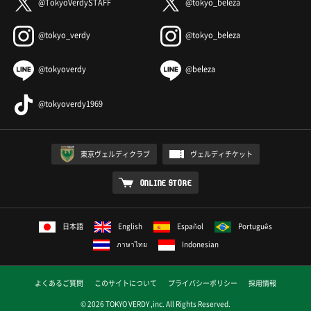
@TokyoVerdySTAFF
@tokyo_beleza
@tokyo_verdy
@tokyo_beleza
@tokyoverdy
@beleza
@tokyoverdy1969
東京ヴェルディクラブ
ヴェルディチケット
ONLINE STORE
日本語
English
Español
Português
ภาษาไทย
Indonesian
よくあるご質問
このサイトについて
プライバシーポリシー
採用情報
© 2026 TOKYO VERDY ,inc. All Rights Reserved.