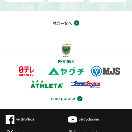
試合一覧へ
PARTNER
more partner
verdyofficial
verdychannel