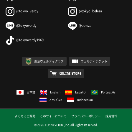
@tokyo_verdy
@tokyo_beleza
@tokyoverdy
@beleza
@tokyoverdy1969
東京ヴェルディクラブ
ヴェルディチケット
ONLINE STORE
日本語
English
Español
Português
ภาษาไทย
Indonesian
よくあるご質問
このサイトについて
プライバシーポリシー
採用情報
© 2026 TOKYO VERDY ,inc. All Rights Reserved.