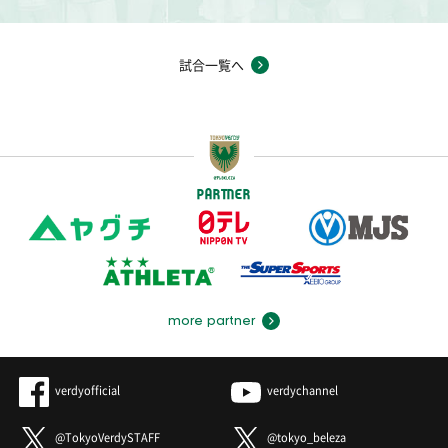
試合一覧へ
PARTNER
more partner
verdyofficial
verdychannel
@TokyoVerdySTAFF
@tokyo_beleza