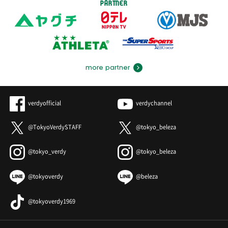
PARTNER
more partner
verdyofficial
verdychannel
@TokyoVerdySTAFF
@tokyo_beleza
@tokyo_verdy
@tokyo_beleza
@tokyoverdy
@beleza
@tokyoverdy1969