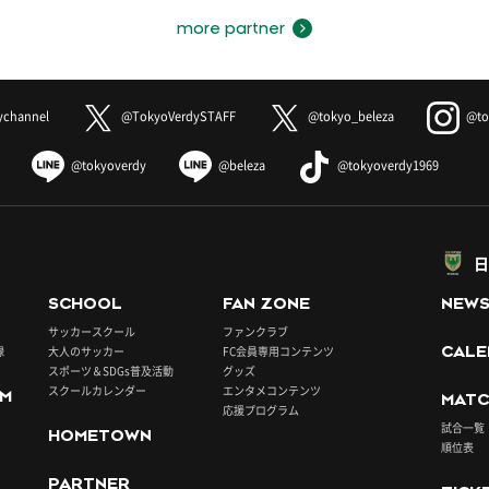
more partner
ychannel
@TokyoVerdySTAFF
@tokyo_beleza
@to
@tokyoverdy
@beleza
@tokyoverdy1969
日
SCHOOL
FAN ZONE
NEW
サッカースクール
ファンクラブ
録
大人のサッカー
FC会員専用コンテンツ
CALE
スポーツ＆SDGs普及活動
グッズ
スクールカレンダー
エンタメコンテンツ
UM
MATC
応援プログラム
試合一覧
HOMETOWN
順位表
PARTNER