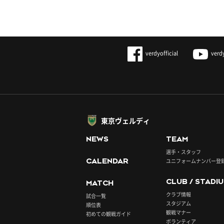
verdyofficial
verd
東京ヴェルディ
NEWS
TEAM
選手・スタッフ
CALENDAR
ユニフォームナンバー登
CLUB / STADI
MATCH
クラブ情報
試合一覧
スタジアム
順位表
観戦マナー
初めての観戦ガイド
ボランティア