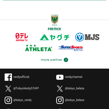
PARTNER
more partner
verdyofficial
verdychannel
@TokyoVerdySTAFF
@tokyo_beleza
@tokyo_verdy
@tokyo_beleza