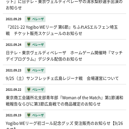
ット』に日テレ・東京ヴェルディベレーザの清水梨紗選手出演の
お知らせ
2021.09.29
ベレーザ
『2021-22 Yogibo WEリーグ 第6節』ちふれASエルフェン埼玉
戦 チケット販売スケジュールのお知らせ
2021.09.24
ベレーザ
日テレ・東京ヴェルディベレーザ ホームゲーム開催時『マッチ
デイプログラム』デジタル配信のお知らせ
2021.09.23
ベレーザ
9/25（土）サンフレッチェ広島レジーナ戦 会場運営について
2021.09.22
ベレーザ
東京商工会議所北支部青年部『Woman of the Match』第1節浦和
戦報告ならびに第3節広島戦での商品確定のお知らせ
2021.09.19
ベレーザ
Yogibo WEリーグ初ゴール記念グッズ 受注販売のお知らせ【9/26