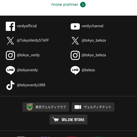
more partner
verdyofficial
verdychannel
@TokyoVerdySTAFF
@tokyo_beleza
@tokyo_verdy
@tokyo_beleza
@tokyoverdy
@beleza
@tokyoverdy1969
東京ヴェルディクラブ
ヴェルディチケット
ONLINE STORE