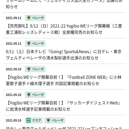
ザホームゲームにて『ヴェルディガス加入受付ブース』出展のお
知らせ
2021.09.11
ベレーザ
【完売御礼】9/12（日）2021-22 Yogibo WEリーグ開幕戦（三菱
重工浦和レッズレディース戦）全席種完売のお知らせ
2021.09.11
ベレーザ
9/11（土）日本テレビ『Going! Sports&News』に日テレ・東京
ヴェルディベレーザの清水梨紗選手出演のお知らせ
2021.09.10
ベレーザ
【Yogibo WEリーグ開幕目前！】『Football ZONE WEB』に小林
里歌子選手×植木理子選手 対談記事掲載のお知らせ
2021.09.10
ベレーザ
【Yogibo WEリーグ開幕目前！】『サッカーダイジェストWeb』
に岩清水梓選手記事掲載のお知らせ
2021.09.10
クラブ
ベレーザ
日テレ・東京ヴェルディベレーザ 2021-22シーズンオフィシャル