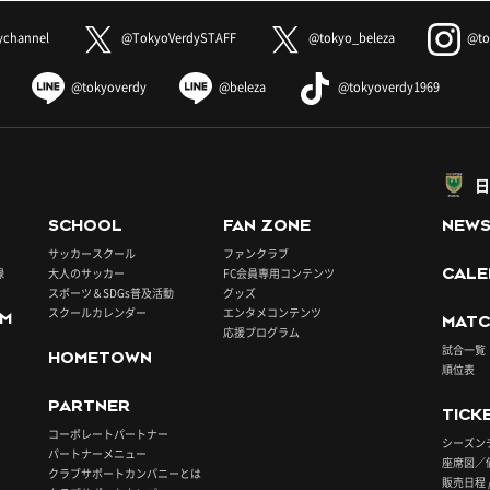
ychannel
@TokyoVerdySTAFF
@tokyo_beleza
@to
@tokyoverdy
@beleza
@tokyoverdy1969
日
SCHOOL
FAN ZONE
NEW
サッカースクール
ファンクラブ
録
大人のサッカー
FC会員専用コンテンツ
CALE
スポーツ＆SDGs普及活動
グッズ
スクールカレンダー
エンタメコンテンツ
UM
MATC
応援プログラム
試合一覧
HOMETOWN
順位表
PARTNER
TICK
コーポレートパートナー
シーズン
パートナーメニュー
座席図／
クラブサポートカンパニーとは
販売日程 