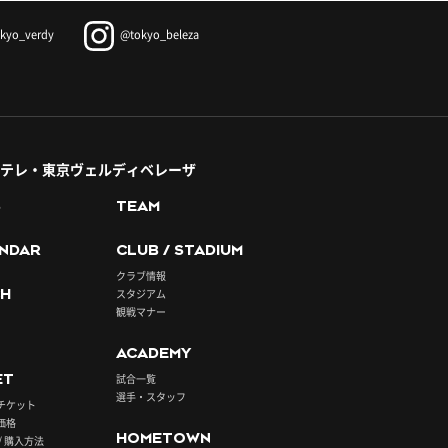
kyo_verdy
@tokyo_beleza
テレ・東京ヴェルディベレーザ
S
TEAM
NDAR
CLUB / STADIUM
クラブ情報
H
スタジアム
観戦マナー
ACADEMY
ET
試合一覧
選手・スタッフ
チケット
価格
HOMETOWN
/ 購入方法