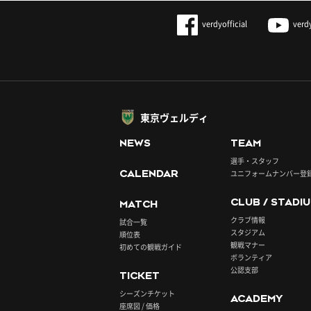
verdyofficial
verd
東京ヴェルディ
NEWS
TEAM
選手・スタッフ
CALENDAR
ユニフォームナンバー登
CLUB / STADI
MATCH
クラブ情報
試合一覧
スタジアム
順位表
観戦マナー
初めての観戦ガイド
ボランティア
公認支部
TICKET
シーズンチケット
ACADEMY
座席図 / 価格