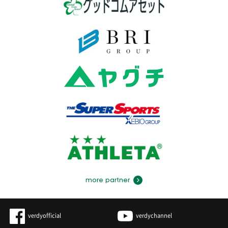
more partner
verdyofficial
verdychannel