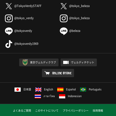
@TokyoVerdySTAFF
@tokyo_beleza
@tokyo_verdy
@tokyo_beleza
@tokyoverdy
@beleza
@tokyoverdy1969
東京ヴェルディクラブ
ヴェルディチケット
ONLINE STORE
日本語
English
Español
Português
ภาษาไทย
Indonesian
よくあるご質問
このサイトについて
プライバシーポリシー
採用情報