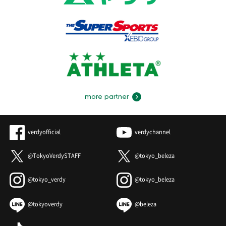
more partner
verdyofficial
verdychannel
@TokyoVerdySTAFF
@tokyo_beleza
@tokyo_verdy
@tokyo_beleza
@tokyoverdy
@beleza