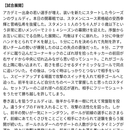
【試合展開】
アカデミー出身の若い選手が増え、装いを新たにスタートした今シーズ
ンのヴェルディ。本日の開幕戦では、スタメンにユース昇格組の安西幸
輝と菅嶋弘希を抜擢した。スタメン１１人のうち６人が２０歳以下とい
う非常に若いメンバーで２０１４シーズンの幕開けを迎えた。序盤から
お互いに前にでる白熱した展開に。均衡はすぐに崩れた。３分に中後が
ハンドをとられてＰＫを献上し、５分にこれを決められて先制を許す。
若いチームの勢いが爆発したのはこの失点の直後だった。８分、ニアサ
イドに蹴り込んだコーナーキックのこぼれ球を拾ったキッカーの前田が
右サイドから中央に切れ込みながら思い切ってシュート。これがゴール
右上隅に吸い込まれて、若さを感じさせるダイナミックなゴールで同点
に追いついた。その後は、つなぐ時はしっかりとつないで相手をいな
し、スピードアップする場面で攻撃のスイッチを入れて相手ゴールへと
迫った。前半をほとんど自分たちのペースで掌握したと思ったロスタイ
ム、セットプレーのこぼれ球への反応が遅れ、相手にフリーでシュート
をうたせて勝ち越しを許してしまう。
巻き返しを狙うヴェルディは、後半から平本一樹に代えて常盤聡を投
入。違うタイプのＦＷを入れることで、攻撃の活性化を図った。しか
し、前半の勢いが一気にトーンダウン。ボールが前線の選手におさまら
ず、前線にあてたくさびをことごとく相手にさわられて逆襲を食らう展
開が続いた。ボールホルダーへのサポートの人数が少なくタイミングが
遅れ、徐々に攻撃は単発になり、前半に見られた落ち着いたビルドアッ