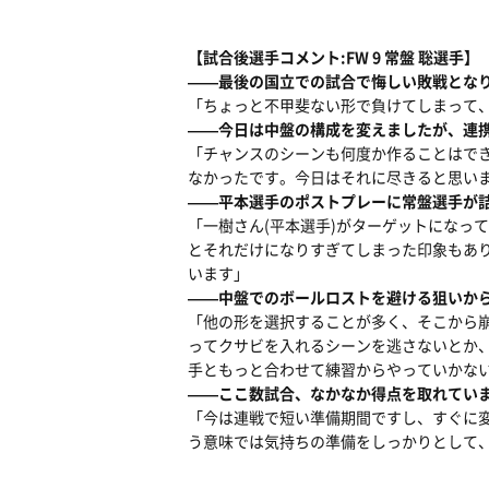
【試合後選手コメント:FW 9 常盤 聡選手】
――最後の国立での試合で悔しい敗戦とな
「ちょっと不甲斐ない形で負けてしまって
――今日は中盤の構成を変えましたが、連
「チャンスのシーンも何度か作ることはで
なかったです。今日はそれに尽きると思い
――平本選手のポストプレーに常盤選手が
「一樹さん(平本選手)がターゲットになっ
とそれだけになりすぎてしまった印象もあ
います」
――中盤でのボールロストを避ける狙いか
「他の形を選択することが多く、そこから
ってクサビを入れるシーンを逃さないとか
手ともっと合わせて練習からやっていかな
――ここ数試合、なかなか得点を取れてい
「今は連戦で短い準備期間ですし、すぐに
う意味では気持ちの準備をしっかりとして