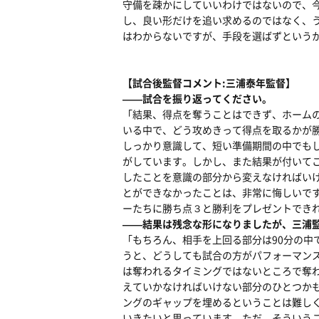
守備を疎かにしていいわけではないので、
し、良い形だけを追い求めるのではなく、
はわからないですが、手段を選ばずという
【試合後監督コメント:三浦泰年監督】
――試合を振り返ってください。
「結果、得点を奪うことはできず、ホーム
いる中で、どう攻めきって得点を取るかが
しっかり意識して、短い準備期間の中でも
がしています。しかし、また結果が付いて
したことを意識の部分から変えなければい
とができなかったことは、非常に悔しいで
ーたちに勝ち点３と勝利をプレゼントでき
――結果は残念な形になりましたが、三浦
「もちろん、相手を上回る部分は90分の
うと、どうしても試合の方がパフォーマン
は奪われるタイミングではないところで奪
えていかなければいけない部分のひとつか
ングのギャップを埋めるということは難し
いきたいと思っています。ただ、そういう