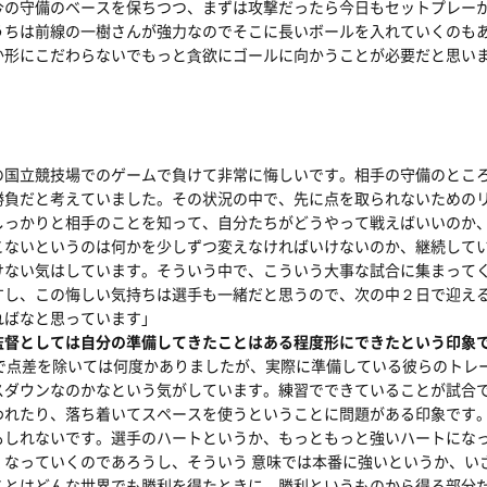
今の守備のベースを保ちつつ、まずは攻撃だったら今日もセットプレー
うちは前線の一樹さんが強力なのでそこに長いボールを入れていくのも
か形にこだわらないでもっと貪欲にゴールに向かうことが必要だと思い
の国立競技場でのゲームで負けて非常に悔しいです。相手の守備のとこ
勝負だと考えていました。その状況の中で、先に点を取られないための
しっかりと相手のことを知って、自分たちがどうやって戦えばいいのか
こないというのは何かを少しずつ変えなければいけないのか、継続して
けない気はしています。そういう中で、こういう大事な試合に集まって
すし、この悔しい気持ちは選手も一緒だと思うので、次の中２日で迎え
ればなと思っています」
監督としては自分の準備してきたことはある程度形にできたという印象
中で点差を除いては何度かありましたが、実際に準備している彼らのトレ
スダウンなのかなという気がしています。練習でできていることが試合
われたり、落ち着いてスペースを使うということに問題がある印象です
もしれないです。選手のハートというか、もっともっと強いハートにな
くなっていくのであろうし、そういう 意味では本番に強いというか、い
ことはどんな世界でも勝利を得たときに、勝利というものから得る部分