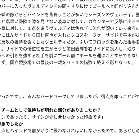
カバーに入ったヴェルディＤＦの間をすり抜けてゴールへと転がり込ん
一瞬の隙からビハインドを背負うことが多い今シーズンのヴェルディ。
スと素早い帰陣で隙を見せない岐阜に対して、カウンターで反撃に出る
岐阜に対して、１点を追うヴェルディは焦れずに流れが傾いていて来る
分には左サイドから田村直也が入れたクロスを、ファーサイドで平本が
に反攻の姿勢を強くしたヴェルディだが、引いてブロックを組んだ相手
く。サイドでの優位性を生かそうと前田直輝を右サイドに投入し、残り
陣への引きを強める相手を前にゴール前にボールを運ぶことすらできな
きず。国立競技場での最後の一戦を０－１の惜敗で終える形となった。
かったですし、みんなハードワークしていましたが、得点を奪うことが
、チームとして気持ちが切れた部分がありましたか？
ョンであったり、サインが少し合わなかった印象です」
印象でしたが
１点ビハインドで前がかりに戦わなければいけなかったので、あらかじ