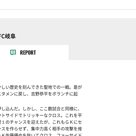
FC岐阜
REPORT
かしい歴史を刻んできた聖地での一戦。是が
スタメンに戻し、吉野恭平をボランチに起
押し込んだ。しかし、ここ数試合と同様に、
ウトサイドでトリッキーなクロス。これを平
対１のチャンスを迎えたが、これもＧＫにセ
ンスを作らせず、集中力高く相手の攻撃を撥
ＧＫ佐藤優也を抜いてクロス。ファーサイド