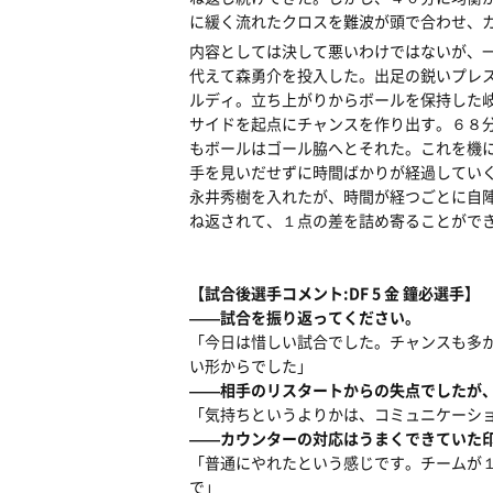
に緩く流れたクロスを難波が頭で合わせ、
内容としては決して悪いわけではないが、
代えて森勇介を投入した。出足の鋭いプレ
ルディ。立ち上がりからボールを保持した
サイドを起点にチャンスを作り出す。６８
もボールはゴール脇へとそれた。これを機
手を見いだせずに時間ばかりが経過してい
永井秀樹を入れたが、時間が経つごとに自
ね返されて、１点の差を詰め寄ることがで
【試合後選手コメント:DF 5 金 鐘必選手】
――試合を振り返ってください。
「今日は惜しい試合でした。チャンスも多
い形からでした」
――相手のリスタートからの失点でしたが
「気持ちというよりかは、コミュニケーシ
――カウンターの対応はうまくできていた
「普通にやれたという感じです。チームが
で」