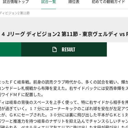
試合情報トップ
試合一覧
順位表
初めての観戦ガイド
ディビジョン2 第11節
４ Jリーグ ディビジョン2 第11節 - 東京ヴェルディ vs 
RESULT
なったＦＣ岐阜戦。前身の読売クラブ時代から、多くの試合を戦い、輝
コンサドーレ札幌戦から布陣を変えた。右サイドバックには安西幸輝を
両ワイドＭＦに配置した。
ディは岐阜の背後のスペースを上手く使って、特に右サイドから相手を
間が過ぎていく。１７分にはコーナーキックのこぼれ球を安在が左足ア
たが、ＧＫにセーブされた。３０分には裏に飛び出した平本がＧＫと１
パワーと推進力を持つ岐阜のナザリトを抑え込んでチャンスらしいチャ
が破られる。ペナルティエリア左エリアに抜け出した太田が飛び出した