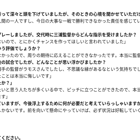
】
行って深々と頭を下げていましたが、そのときの心境を聞かせていただ
人間の一人ですし、今日の大事な一戦で勝利できなかった責任を感じて
プレーしましたが、交代時に三浦監督からどんな指示を受けましたか？
ないので、とにかくチャンスを作ってほしいと言われていました」
いう評価でしょうか？
なかったので、周りの期待に応えることができなかったです。本当に監
後の試合でしたが、どんなことが思い浮かびましたか？
相手の監督がラモスさんでしたし、不思議な縁があるなという気持ちで
たことは本当に悔しいです」
たか？」
たいと思う人たちが多くいる中で、ピッチに立つことができたので、本
ます」
ていますが、今後浮上するために何が必要だと考えていらっしゃいます
しかないです。前を向いて懸命にやっていけば、必ず状況は好転してい
てください。