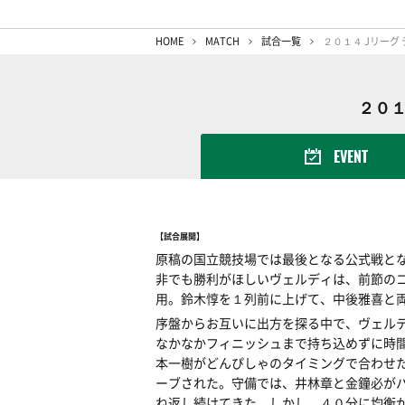
HOME
MATCH
試合一覧
２０１４ Jリーグ 
２０１
EVENT
【試合展開】
原稿の国立競技場では最後となる公式戦と
非でも勝利がほしいヴェルディは、前節の
用。鈴木惇を１列前に上げて、中後雅喜と
序盤からお互いに出方を探る中で、ヴェル
なかなかフィニッシュまで持ち込めずに時
本一樹がどんぴしゃのタイミングで合わせ
ーブされた。守備では、井林章と金鐘必が
ね返し続けてきた。しかし、４０分に均衡