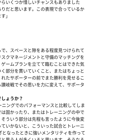
からいくつか惜しいチャンスもありました
ありだと思います。この表現で合っているか
ます」
ろで、スペースと隙をある程度見つけられて
リスクマネージメントと守備のマッチングを
、ゲームプランを立てて臨むことはできた気
いく部分を貫いていくこと、またはちょっと
くれたサポーターの前でまた勝利を見せるこ
る讃岐戦でその思いを力に変えて、サポータ
でしょうか？
ーニングでのパフォーマンスと比較してしま
では固かったり、またはトレーニングの中で
。そういう部分は先程も言ったように今後変
っていかないと、こういった試合とトレーニ
ざとなったときに強いメンタリティを作って
だと思う人が多くいると思います。そうなる