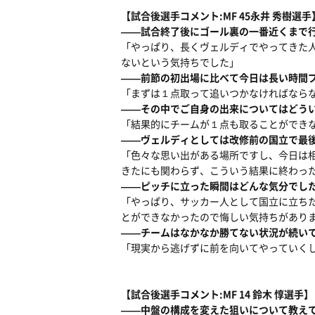
【試合後選手コメント:MF 45永井 秀樹選手
――試合終了後にゴール裏の一番近くまで
「やっぱり、長くヴェルディでやってきた
ないという気持ちでした」
――前節の初出場に比べて今日は長い時間
「まずは１点取って追いつかなければなら
――その中でご自身の出来についてはどう
「結果的にチームが１点も取ることができ
――ヴェルディとしては改修前の国立で最
「色々な思い出がある場所ですし、今日は
きたにも関わらず、こういう結果に終わっ
――ピッチに立った瞬間はどんな気分でし
「やっぱり、サッカー人として国立に立ち
とができなかったので悔しい気持ちがあり
――チームはなかなか勝てない状況が続い
「現実から逃げずに前を向いてやっていく
【試合後選手コメント:MF 14 鈴木 惇選手】
――中盤の構成を変えた狙いについて教え