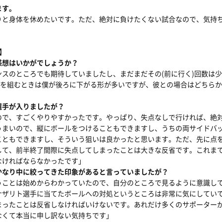
ます。
りと身体を休めたいです。ただ、絶対に負けたくない試合なので、気持
手】
感想はいかがでしょうか？
スのところでも期待していましたし、まだまだその(前に行く)回数は
ビを組むときは僕が後ろに下がる形が多いですが、彼との場合はどちら
選手が入りましたが？
ので、すごくやりやすかったです。やっぱり、失点なしで行ければ、絶
うまいので、縦にボールをつけることもできますし、うちの両サイドバ
こともできますし、そういう狙いは良かったと思います。ただ、先に点
して、前半終了間際に失点してしまったことは大きな反省です。これま
なければならなかったです」
かなり中に絞ってきた印象があると言っていましたが？
うことは始めからわかっていたので、自分のところで見るように意識し
ナザリト選手に当てたボールへの対処というところは非常に気にしてい
まったことは反省しなければいけないです。あれだけ多くのサポーター
なくて本当に申し訳ない気持ちです」