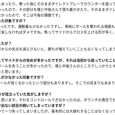
しまったり、奪った後にそのままダイレクトプレーでカウンターを狙っ
あったので、その部分を僕と中後さんで落ち着かせたり、そのままダイ
なかったので、そこは今後の課題です」
った印象ですが？
かったです。運動量も少なかったですし、単純にボールを奪われる場面
反省しなければダメですね。焦ってサイドからクロスを上げる形が多く
したが？
形からの失点を減らさないと、勝ちが増えていくこともなくなってしま
してサイドからの攻めが多かったですが、それは当初から狙っていたこ
ボールを失うことが多かったので、僕と中後さんのところでしっかりと
たと思います」
しが少なかった印象ですが？
ボールが良くなかったという部分もありますし、そこでの収まりもあま
」
りが目立っていた気がしますが？
と思います。それをコントロールできなかったのは、ボランチの責任で
か出ない試合が続いてしまっていますが？
いて一つ失ってしまいましたが、基本的には大崩れすることはなくなっ