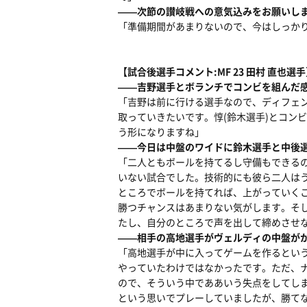
――次節の讃岐戦への意気込みをお願いし
「準備期間があまりないので、今はしっか
【試合後選手コメント:MF 23 田村 直也選
――吉野選手とボランチでコンビを組んだ
「吉野は前に行ける選手なので、ディフェン
取っていきたいです。惇(鈴木選手)とコン
う形になりますね」
――今日は中盤のワイドに鈴木選手と中後
「二人ともボールを持てるし守備もできる
いない試合でした。技術的にも彼ら二人は
ところでボールを持てれば、上がっていく
勝つチャンスはあまりない気がします。そ
たし、自分のところで声を出して締めさせ
――相手の高地選手がヴェルディの中盤が
「高地選手が中に入ってゲームを作るとい
やっていたわけではなかったです。ただ、
ので、そういう中でああいう失点をしてし
という思いでプレーしていましたが、勝て