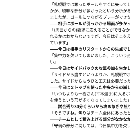
「札幌戦では奪ったボールをすぐに失って
かが、曖昧な部分が多かったという分析が
ましたが、ゴールにつながるプレーができ
――相手にボールが引っかかる場面が多か
「(周囲からの)要求に応えることができな
れるかはわからないですが、今日はそこを
ています」
――今日は相手のリスタートからの失点で
「集中力を欠いてしまいました。こういう
い」
――今日はサイドバックの攻撃参加を生か
「サイドから崩すというよりか、札幌戦で
した。サイドからもうひと工夫は必要だっ
――今日は２トップを使った中央からの崩
「いつもよりも一樹さん(平本選手)に入る
を使うという形が多くなってしまいました
――試合残り30分ぐらいから攻め急ぎや焦
「そうですね。焦りはチーム全体にあった
――チームとして積み上げる部分がなかな
「守備の部分に関しては、今日集中力を欠