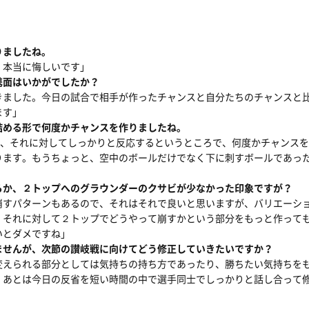
りましたね。
、本当に悔しいです」
携面はいかがでしたか？
きました。今日の試合で相手が作ったチャンスと自分たちのチャンスと
ます」
詰める形で何度かチャンスを作りましたね。
て、それに対してしっかりと反応するというところで、何度かチャンス
ります。もうちょっと、空中のボールだけでなく下に刺すボールであっ
らか、２トップへのグラウンダーのクサビが少なかった印象ですが？
崩すパターンもあるので、それはそれで良いと思いますが、バリエーシ
、それに対して２トップでどうやって崩すかという部分をもっと作って
いとダメですね」
ませんが、次節の讃岐戦に向けてどう修正していきたいですか？
変えられる部分としては気持ちの持ち方であったり、勝ちたい気持ちを
、あとは今日の反省を短い時間の中で選手同士でしっかりと話し合って