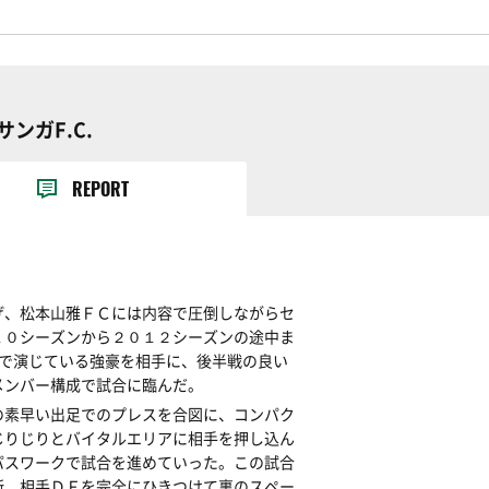
サンガF.C.
REPORT
げ、松本山雅ＦＣには内容で圧倒しながらセ
１０シーズンから２０１２シーズンの途中ま
まで演じている強豪を相手に、後半戦の良い
メンバー構成で試合に臨んだ。
の素早い出足でのプレスを合図に、コンパク
じりじりとバイタルエリアに相手を押し込ん
パスワークで試合を進めていった。この試合
断。相手ＤＦを完全にひきつけて裏のスペー