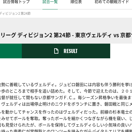
試合情報トップ
試合一覧
順位表
初めての観戦ガイド
ディビジョン2 第24節
リーグ ディビジョン2 第24節 - 東京ヴェルディ vs 京都
RESULT
位勢に善戦しているヴェルディ。ジュビロ磐田には内容も伴う勝利を挙
一歩のところまで相手を追い詰めた。そして、今節で迎えたのは、２０
督が就任して間もない京都サンガＦ.Ｃ.。毎シーズン昇格争いを最後
。ヴェルディは出場停止明けのニウドをボランチに置き、磐田戦と同じ
ルを動かしてチャンスを作ったのはヴェルディだった。前線の杉本竜士
をみせてボールを奪取。奪ったボールを細かくつなぎながら機を窺い、
面も見受けられたが、ボールを保持してヴェルディらしい小気味の良い
を持った南秀仁が常盤聡とのワンツーを挟みながらバイタルエリアを横