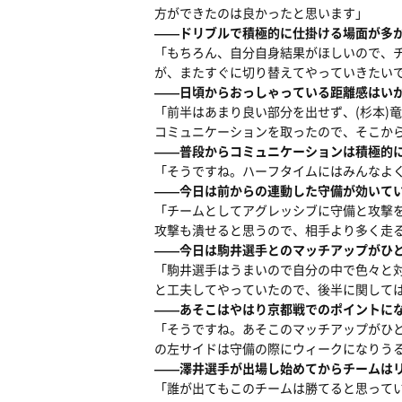
方ができたのは良かったと思います」
――ドリブルで積極的に仕掛ける場面が多
「もちろん、自分自身結果がほしいので、
が、またすぐに切り替えてやっていきたい
――日頃からおっしゃっている距離感はい
「前半はあまり良い部分を出せず、(杉本)
コミュニケーションを取ったので、そこか
――普段からコミュニケーションは積極的
「そうですね。ハーフタイムにはみんなよ
――今日は前からの連動した守備が効いて
「チームとしてアグレッシブに守備と攻撃
攻撃も潰せると思うので、相手より多く走
――今日は駒井選手とのマッチアップがひ
「駒井選手はうまいので自分の中で色々と
と工夫してやっていたので、後半に関して
――あそこはやはり京都戦でのポイントに
「そうですね。あそこのマッチアップがひ
の左サイドは守備の際にウィークになりう
――澤井選手が出場し始めてからチームは
「誰が出てもこのチームは勝てると思って