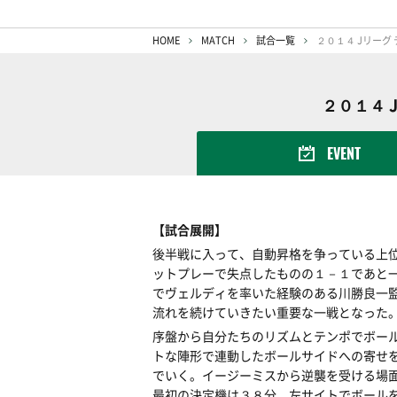
HOME
MATCH
試合一覧
２０１４ Jリーグ 
２０１４ J
EVENT
【試合展開】
後半戦に入って、自動昇格を争っている上
ットプレーで失点したものの１－１であと
でヴェルディを率いた経験のある川勝良一監
流れを続けていきたい重要な一戦となった
序盤から自分たちのリズムとテンポでボー
トな陣形で連動したボールサイドへの寄せ
でいく。イージーミスから逆襲を受ける場
最初の決定機は３８分。左サイトでボール