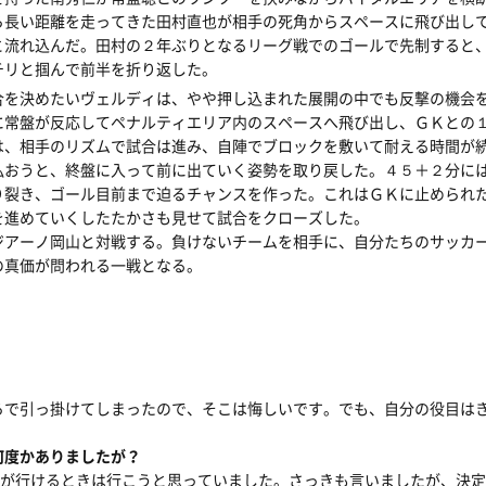
ら長い距離を走ってきた田村直也が相手の死角からスペースに飛び出し
と流れ込んだ。田村の２年ぶりとなるリーグ戦でのゴールで先制すると
チリと掴んで前半を折り返した。
合を決めたいヴェルディは、やや押し込まれた展開の中でも反撃の機会
に常盤が反応してペナルティエリア内のスペースへ飛び出し、ＧＫとの
は、相手のリズムで試合は進み、自陣でブロックを敷いて耐える時間が
払おうと、終盤に入って前に出ていく姿勢を取り戻した。４５＋２分に
り裂き、ゴール目前まで迫るチャンスを作った。これはＧＫに止められ
を進めていくしたたかさも見せて試合をクローズした。
ジアーノ岡山と対戦する。負けないチームを相手に、自分たちのサッカ
の真価が問われる一戦となる。
】
ろで引っ掛けてしまったので、そこは悔しいです。でも、自分の役目はき
」
何度かありましたが？
分が行けるときは行こうと思っていました。さっきも言いましたが、決