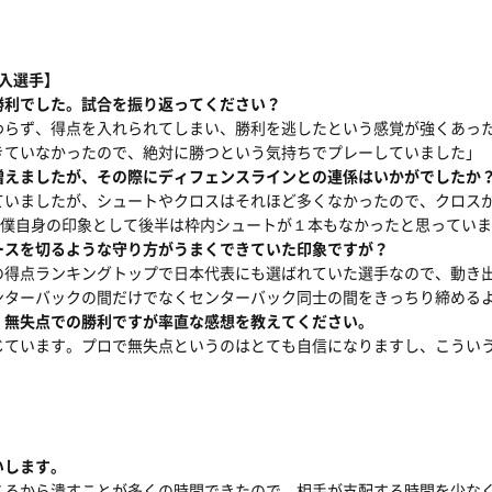
菜入選手】
勝利でした。試合を振り返ってください？
わらず、得点を入れられてしまい、勝利を逃したという感覚が強くあっ
きていなかったので、絶対に勝つという気持ちでプレーしていました」
増えましたが、その際にディフェンスラインとの連係はいかがでしたか
いましたが、シュートやクロスはそれほど多くなかったので、クロスが
、僕自身の印象として後半は枠内シュートが１本もなかったと思ってい
ースを切るような守り方がうまくできていた印象ですが？
の得点ランキングトップで日本代表にも選ばれていた選手なので、動き
ンターバックの間だけでなくセンターバック同士の間をきっちり締める
、無失点での勝利ですが率直な感想を教えてください。
じています。プロで無失点というのはとても自信になりますし、こうい
いします。
ころから潰すことが多くの時間できたので、相手が支配する時間を少な