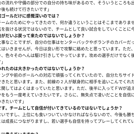
合の流れや守備の部分での自分の持ち味があるので、そういうところも
今後も続けて行きたいです」
初ゴールだけに感慨深いのでは？
チームのためにやってきたので、何か違うということはそこまでありま
気を抜ける状況ではないので、チームとして良い試合をしていくことに
勘がだいぶ戻って来たのではないでしょうか？
大事なことですが、自分の仕事はセンターバックやボランチのカバーだ
にはいきませんが、今日は良い形で攻撃に絡めたと思っています。ただ
り、色々そのへんは駆け引きしてやっています。攻めの選手だけでなく
す」
われたのは大きかったのではないでしょうか？
ィングや前のボールへの対応で頑張ってくれていたので、自分たちサイ
できたと思います。また、前線の２人が献身的に相手を追いこんでくれ
に関してはよくはまっていたと思います。ただ、後半に入ってＦＷが追
かをもう一度考えていきたいです。さらに、無失点で凌いだことを自信
いきたいです」
です。チームとして自信が付いてきているのではないでしょうか？
ないですし、上位にも食いついていかなければならないので、今後も勝
とは成長につながりますし、若い選手も自信を持ってプレーしてくれて