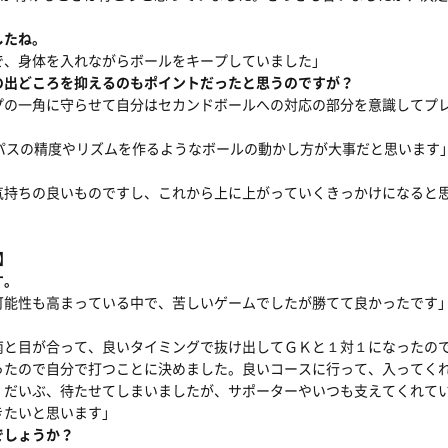
したね。
で、身体を入れながらボールをキープしていました」
の出どころを抑えるのもポイントだったと思うのですが？
プの一角に守らせて自分はセカンドボールへの対応の部分を意識してプ
パスの精度やリズムを作るようなボールの動かし方が大事だと思います
気持ちの良いものですし、これから上に上がっていくきっかけになると
手】
す。
可能性も高まっている中で、苦しいゲームでしたが勝てて良かったです
南と目が合って、良いタイミングで抜け出してＧＫと１対１になったの
ったので自分で打つことに決めました。良いコースに行って、入ってく
。だいぶ、待たせてしまいましたが、サポーターやいつも支えてくれて
きたいと思います」
でしょうか？