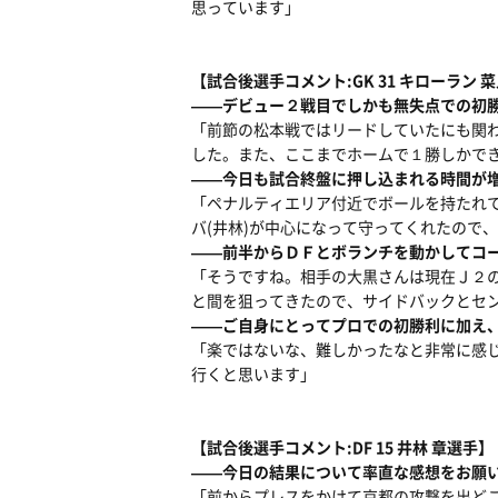
思っています」
【試合後選手コメント:GK 31 キローラン 
――デビュー２戦目でしかも無失点での初
「前節の松本戦ではリードしていたにも関
した。また、ここまでホームで１勝しかで
――今日も試合終盤に押し込まれる時間が
「ペナルティエリア付近でボールを持たれて
バ(井林)が中心になって守ってくれたので
――前半からＤＦとボランチを動かしてコ
「そうですね。相手の大黒さんは現在Ｊ２
と間を狙ってきたので、サイドバックとセ
――ご自身にとってプロでの初勝利に加え
「楽ではないな、難しかったなと非常に感
行くと思います」
【試合後選手コメント:DF 15 井林 章選手】
――今日の結果について率直な感想をお願
「前からプレスをかけて京都の攻撃を出ど