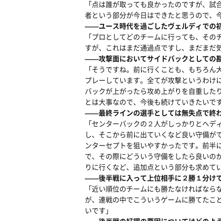
「点は誰が取っても良かったのですが、試
者という部分が今日はできたと思うので、
――ユース時代を過ごしたヴェルディでの
「プロとしてどのチームに行っても、その
すが、これはまだ通過点ですし、まだまだ
――攻撃面においてサイドバックとしての
「そうですね。前に行くことも、もちろん
プレーしています。全てが攻撃というわけ
バックが上がったら攻め上がりを自重した
とは大事なので、今後も続けていきたいで
――最終ラインの選手としては無失点で終
「センターバックの２人がしっかりとヘデ
し、そこから前に出ていくなど良い守備が
ンターセプトを狙いやすかったです。前半
で、その際にどういう守備をしたら良いの
りに行くなど、追加点という部分も求めて
――後半戦に入って上位相手に２勝１分け
「近い順位のチームにも勝たなければなら
が、連戦の中でこういうゲームに勝てたこ
いです」