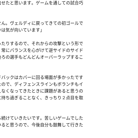
出せたと思います。ゲームを通しての試合巧
せん。ヴェルディに戻ってきての初ゴールで
今は気が向いています」
ったりするので、それからの攻撃という形で
、常にバランスを心がけて逆サイドのサイド
後ろの選手もどんどんオーバーラップするこ
ドバックはカバーに回る場面が多かったです
たので、ディフェンスラインもボランチもイ
えなくなってきたときに課題があると思うの
に持ち過ぎることなく、きっちり２点目を取
ち続けていきたいです。苦しいゲームでした
いると思うので、今後自分も鼓舞して行きた