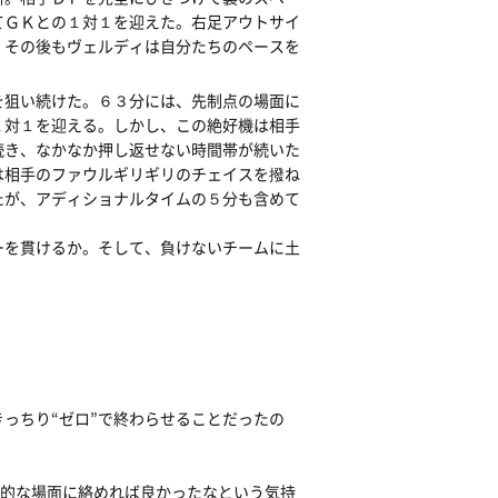
てＧＫとの１対１を迎えた。右足アウトサイ
、その後もヴェルディは自分たちのペースを
を狙い続けた。６３分には、先制点の場面に
１対１を迎える。しかし、この絶好機は相手
続き、なかなか押し返せない時間帯が続いた
は相手のファウルギリギリのチェイスを撥ね
たが、アディショナルタイムの５分も含めて
ーを貫けるか。そして、負けないチームに土
っちり“ゼロ”で終わらせることだったの
定的な場面に絡めれば良かったなという気持