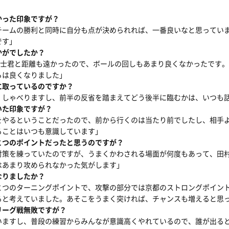
かった印象ですが？
チームの勝利と同時に自分も点が決められれば、一番良いなと思ってい
です」
かがでしたか？
竜士君と距離も遠かったので、ボールの回しもあまり良くなかったです
らは良くなりました」
に取っているのですか？
くしゃべりますし、前半の反省を踏まえてどう後半に臨むかは、いつも
いた印象ですが？
をやるということだったので、前から行くのは当たり前でしたし、相手
ることはいつも意識しています」
とつのポイントだったと思うのですが？
対策を練っていたのですが、うまくかわされる場面が何度もあって、田
はあまり攻められなかった気がします」
なりましたか？
とつのターニングポイントで、攻撃の部分では京都のストロングポイン
ると考えていました。あそこをうまく突ければ、チャンスも増えると思
リーグ戦無敗ですが？
いますし、普段の練習からみんなが意識高くやれているので、誰が出る