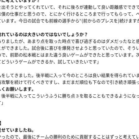
うに考えていますか？
を出そうとやってくれていて、それに後ろが連動して良い距離感ででき
は僕の仕事だと思うので、とにかく行けるところまで行ってもらって、
います。今日の試合でも前線の選手から“(前からのプレスを)続けます
取れているのは大きいのではないでしょうか？
ありましたが、あまり点を取った時点で喜び過ぎるのはダメだったなと
とができました。試合後に喜びを爆発させようと思っていたので、そう
ので、前節の松本戦とはまた違う良いゲームができたと思っています。
てどういうゲームができるか、試していきたいです」
ムをしてきました。後半戦に入って今のところは良い結果を得られてい
員攻撃を続けて行くべきですし、まだまだ順位も下なので引き続き頑張
しくお願いします。
、後半戦に入ってこういうふうに勝ち点３を取ることもできるようにな
す」
手】
見せていましたね。
かったので、最後にチームの勝利のために貢献することはずっと考えて