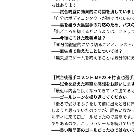
ちはあります」
――試合終盤に効果的に時間を潰していま
「自分はボディコンタクトが嫌ではないの
――裏を狙う大黒選手の対応のため、パス
「出どころを抑えるというよりは、２トッ
――今後に向けた改善点は？
「90分間徹底的にやり切ることと、ラスト
――無失点で抑えたことについては？
「無失点でゲームを終えることは気分的に
【試合後選手コメント:MF 23 田村 直也選
――試合を終えた率直な感想をお願いしま
「最近は内容も良くなってきていて勝てる
――ゴールシーンを振り返ってください。
「後ろで受けるふりをして前に出たときに
しようと思っていたのですが、誰もいなか
ルディに来て初ゴールだったので最高です
でもあるので、こういうゲームを続けてい
――良い時間帯のゴールだったのではない