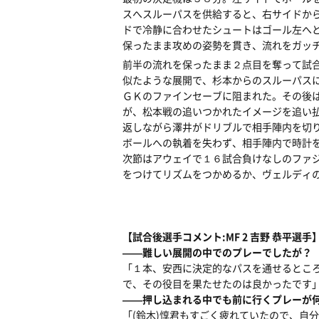
スへスルーパスを供給すると、右サイドか
ドで冷静に合わせたシュートはゴール左へ
保ったまま攻めの姿勢を貫き、流れをガッ
前半の流れを保ったまま２点目を奪って試
似たような展開で、杉本からのスルーパス
ＧＫのファインセーブに阻まれた。その後
が、松本戦の追いつかれたイメージを追い
返しながら澤井がドリブルで相手陣内を切
ボールへの執着を失わず、相手陣内で時計
次節はアウェイで１６試合負けなしのファ
をつけてリズムをつかめるか、ヴェルディ
【試合後選手コメント:MF 2 吉野 恭平選手
――難しい展開の中でのプレーでしたが？
「１本、安西に決定的なパスを通せるとこ
で、その役目を果たせたのは良かったです
――押し込まれる中でも前に行くプレーが
「(鈴木)惇君もすごく疲れていたので、自