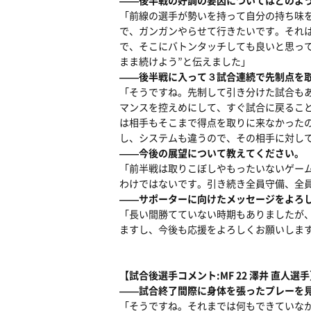
――後半戦の好調の要因についてはどのよ
「前線の選手が勢いを持って自分の持ち味
で、ガンガンやらせて行きたいです。それ
で、そこにバトンタッチしても良いと思って
まま続けよう”と伝えました」
――後半戦に入って３試合連続で先制点を
「そうですね。先制して引き分けた試合も
マンスを控えめにして、すぐ試合に戻るこ
は相手もそこまで得点を取りに来なかった
し、システムも違うので、その相手に対し
――今後の展望について教えてください。
「前半戦は取りこぼしやもったいないゲー
わけではないです。引き続き全員守備、全
――サポーターに向けたメッセージをよろ
「長い間勝てていない時期もありましたが
ますし、今後も応援をよろしくお願いしま
【試合後選手コメント:MF 22 澤井 直人選
――試合終了間際に身体を張ったプレーを
「そうですね。それまでは何もできていな