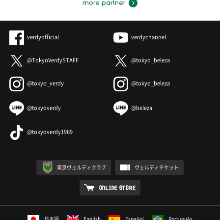
more partner
verdyofficial
verdychannel
@TokyoVerdySTAFF
@tokyo_beleza
@tokyo_verdy
@tokyo_beleza
@tokyoverdy
@beleza
@tokyoverdy1969
東京ヴェルディクラブ
ヴェルディチケット
ONLINE STORE
日本語
English
Español
Português