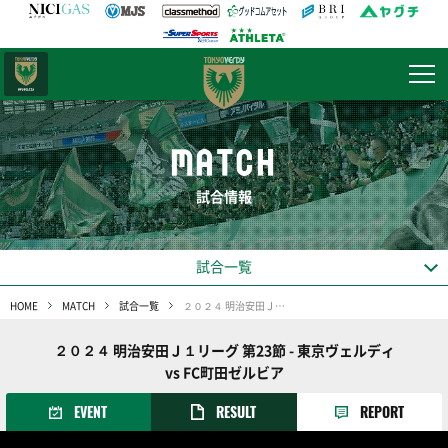
日テレ・
東京ベレーザ
MATCH
試合情報
試合一覧
HOME
MATCH
試合一覧
２０２４ 明治安田Ｊ１リーグ 第23節
２０２４ 明治安田Ｊ１リーグ 第23節 - 東京ヴェルディ
vs FC町田ゼルビア
EVENT
RESULT
REPORT