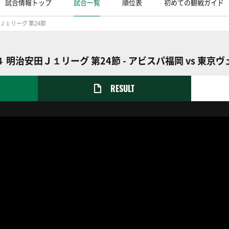
試合情報トップ
試合一覧
順位表
初めての観戦ガイド
Ｊ１リーグ 第24節
 明治安田Ｊ１リーグ 第24節 - アビスパ福岡 vs 東京
RESULT