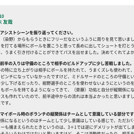
10
木 友哉
アシストシーンを振り返ってください。
メ（染野）からもらうときにフリーだなというふうに周りを見て思いま
トを打てる場所にボールを置こうと思って長めに出してシュートを打と
て、うまく引き付けることができてパスを出せました。決めてくれてよ
前半の入りは守備のところで相手のビルドアップに少し苦戦しました。
半の特に立ち上がりは相手にボールを持たれて、うまくズレも使われて
、ピンチになっていなかったですけど、ミドルサードのところの守備と
を少し下げるだったり、紺野選手のところを使わせないようにというの
ちもボールを持てるようになってきて、（齋藤）功佑と自分が縦関係に
ンスも作れていたので、前半途中からの流れは本当よかったと思います
たです。
マイボール時のボランチの縦関係はチームとして意識している部分です
関係になるというのはチームとして少し意識はしている感じで、ただ3バ
カーも捕まえられたときというのは、3＋1では逆にデメリットが出てし
かそういうわけではないと思いますけど、そこは流動性だったり、相手