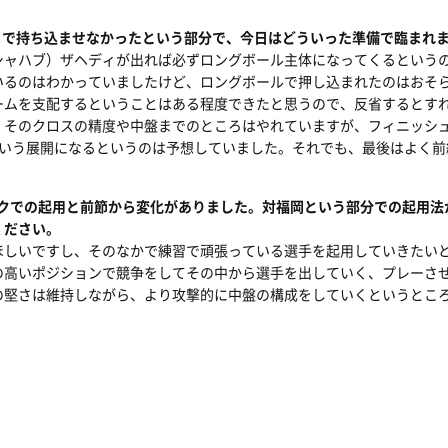
まで持ち込ませなかったという部分で、今日はどういった準備で臨まれ
シャハブ）ザヘディが出れば必ずロングボール主体になってくるという
いるのはわかっていましたけど、ロングボールで押し込まれたのはおそら
ームを支配するということはある程度できたと思うので、反省するとすれ
。そのクロスの精度や中盤までのところはやれていますが、フィニッシ
あいう展開になるというのは予想していました。それでも、最後はよく前
ックでの起用と前節から変化がありました。対福岡という部分での起用法
ください。
ほしいですし、そのなかで練習で頑張っている選手を起用していきたい
の高いポジションで競争をしてその中から選手を出していく、プレーさ
の堅さは維持しながら、より攻撃的に中盤の構成をしていくというとこ