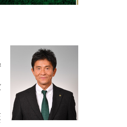
来
。
ん
ー
て
て