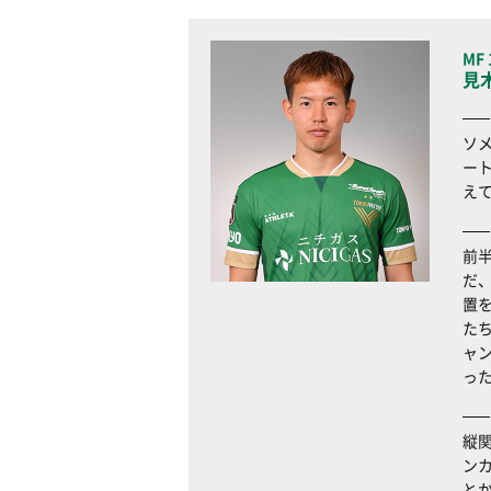
MF 
見
ソ
ー
え
前
だ
置
た
ャ
っ
縦
ン
と