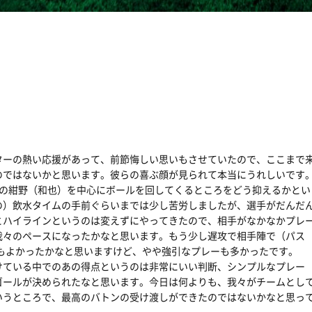
ターの熱い応援があって、前節悔しい思いもさせていたので、ここまで
のではないかと思います。彼らの喜ぶ顔が見られて本当にうれしいです
番の紺野（和也）を中心にボールを回してくるところをどう抑えるかとい
の）飲水タイムの手前ぐらいまでは少し苦労しましたが、選手がだんだ
とハイラインというのは変えずにやってきたので、相手がなかなかプレ
我々のペースになったかなと思います。もう少し遅攻で相手陣で（パス
てもよかったかなと思いますけど、やや強引なプレーも多かったです。
けている中でのあの得点というのは非常にいい判断、シンプルなプレー
ゴールが決められたなと思います。今日は何よりも、我々がチームとし
いうところで、最高のバトンの受け渡しができたのではないかなと思っ