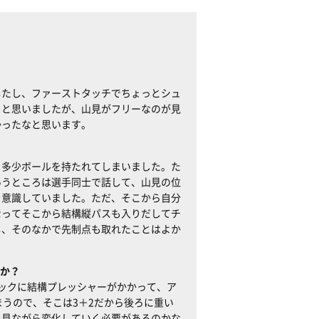
したし、ファーストタッチでちょっとシュ
うと思いましたが、山見がフリーなのが見
かったなと思います。
、多少ボールを持たれてしまいました。た
いうところは選手同士で話して、山見の位
を意識していました。ただ、そこから自分
なってそこから結構縦パスも入りだしてチ
し、そのなかで先制点も取れたことはよか
か？
ックに結構プレッシャーがかかって、ア
まうので、そこは3＋2だから後ろに重い
を見ながら変化していく必要があるのかな