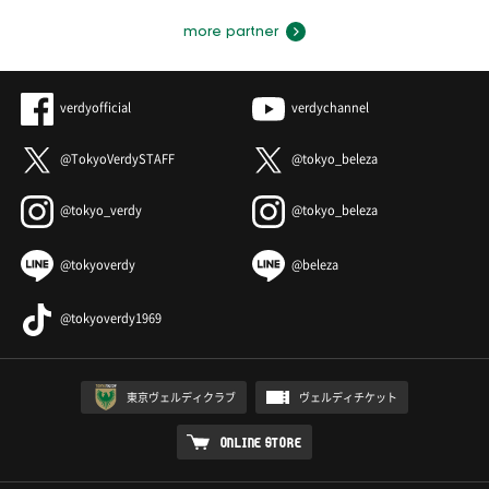
more partner
verdyofficial
verdychannel
@TokyoVerdySTAFF
@tokyo_beleza
@tokyo_verdy
@tokyo_beleza
@tokyoverdy
@beleza
@tokyoverdy1969
東京ヴェルディクラブ
ヴェルディチケット
ONLINE STORE