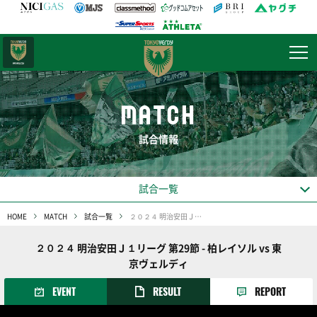
日テレ・
東京ベレーザ
MATCH
試合情報
試合一覧
HOME
MATCH
試合一覧
２０２４ 明治安田Ｊ１リーグ 第29節
２０２４ 明治安田Ｊ１リーグ 第29節 - 柏レイソル vs 東
京ヴェルディ
EVENT
RESULT
REPORT