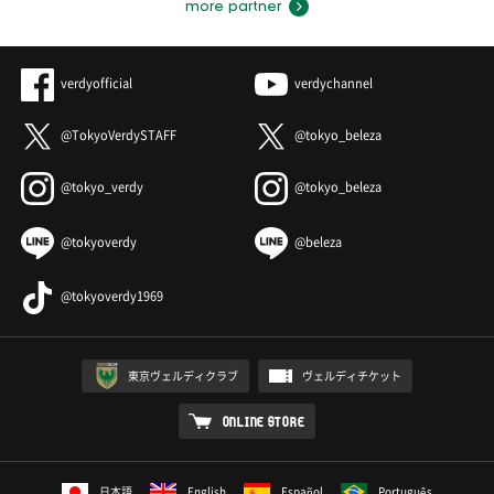
more partner
verdyofficial
verdychannel
@TokyoVerdySTAFF
@tokyo_beleza
@tokyo_verdy
@tokyo_beleza
@tokyoverdy
@beleza
@tokyoverdy1969
東京ヴェルディクラブ
ヴェルディチケット
ONLINE STORE
日本語
English
Español
Português