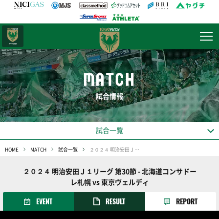
日テレ・
東京ベレーザ
MATCH
試合情報
試合一覧
HOME
MATCH
試合一覧
２０２４ 明治安田Ｊ１リーグ 第30節
２０２４ 明治安田Ｊ１リーグ 第30節 - 北海道コンサドー
レ札幌 vs 東京ヴェルディ
EVENT
RESULT
REPORT