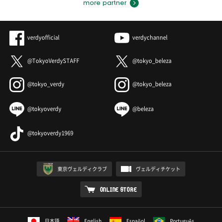
more partner
verdyofficial
verdychannel
@TokyoVerdySTAFF
@tokyo_beleza
@tokyo_verdy
@tokyo_beleza
@tokyoverdy
@beleza
@tokyoverdy1969
東京ヴェルディクラブ
ヴェルディチケット
ONLINE STORE
日本語
English
Español
Português