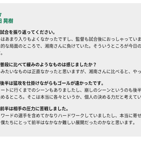
7
田 晃樹
試合を振り返ってください。
半はあまり入りもよくなかったですし、監督も試合後におっしゃってい
本的な局面のところで、湘南さんに負けていた。そういうところが今日
す。
普段に比べて緩みのようなものは感じましたか？
みみたいなものは正直なかったと思いますが、湘南さんに比べると、や
後半は猛攻を仕掛けながらもゴールが遠かったです。
ュートに行くまでのシーンもありましたし、崩しのシーンというのも後
決めるところ。そこは本当に各々というか、個人の決める力だと考えて
前半は相手の圧力に苦戦しました。
ォワードの選手を含めてかなりハードワークしていましたし、本当に寄
、僕たちにとって前半はなかなか難しい展開だったのかなと思います。