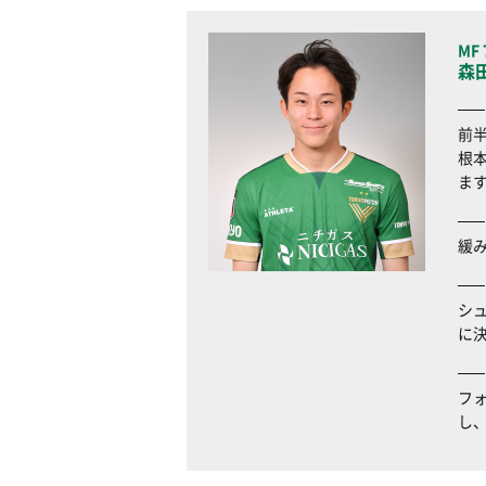
MF 
森
前
根
ま
緩
シ
に
フ
し