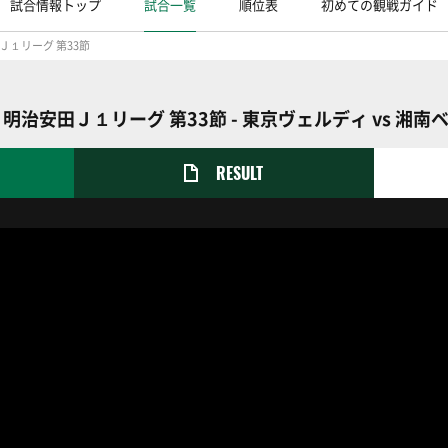
試合情報トップ
試合一覧
順位表
初めての観戦ガイド
Ｊ１リーグ 第33節
 明治安田Ｊ１リーグ 第33節 - 東京ヴェルディ vs 湘南
RESULT