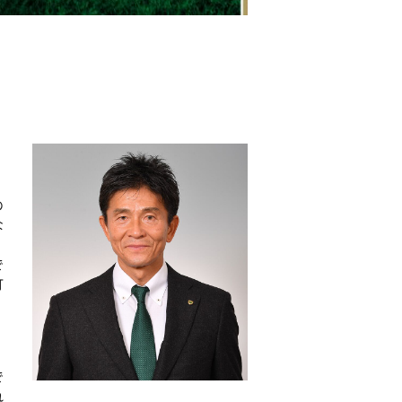
の
な
で
打
。
で
れ