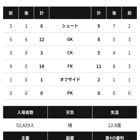
前半
右サイドから石原がクロスを入れるも、千田にクリ
20
前
後
計
計
後
前
アされる
5
1
6
シュート
9
7
2
ここまでのシュート:浦和:2本、東京V:1本/枠内シュ
前半
20
ート:浦和:1本、東京V:0本/ゴール期待値:浦和:0.11、
東京V:0.13
6
6
12
GK
8
5
3
前半
21
3
0
3
CK
5
4
1
石原のパスがペナルティエリア内の松本につながる
9
5
14
FK
11
8
3
前半
21
松本がペナルティエリア内でボールを収める
1
0
1
オフサイド
2
1
1
前半
ペナルティエリア内から松本が中央へ折り返すも、
21
0
0
0
PK
0
0
0
谷口にクリアされる
前半
ここまでは浦和がリードしている展開だが、この後
23
東京Vの巻き返しはあるか
入場者数
天気
気温
前半
左サイドから新井がクロスを入れるも、松本にクリ
52,429人
晴
22.8度
25
アされる
主審
副審
第4の審判