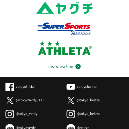
ペナルティエリア中央から右足でゴール右上に決め
る
前半
35
松本のパスがペナルティエリア内の松尾につながる
前半
35
ペナルティエリア内で松尾がドリブルを試みる
前半
36
木村がオフサイドを取られ、相手ボールとなる
more partner
前半
38
平川にイエローカード
前半
右サイドからMサヴィオがクロスを入れるも、平川
verdyofficial
verdychannel
40
にクリアされる
@TokyoVerdySTAFF
@tokyo_beleza
ペナルティエリア内から金子がクロスを入れる。こ
前半
40
れに反応したダニーロボザがペナルティエリア中央
からシュートを放つも、ゴールの上に外れてしまう
@tokyo_verdy
@tokyo_beleza
ここまでのシュート:浦和:6本、東京V:3本/枠内シュ
前半
@tokyoverdy
@beleza