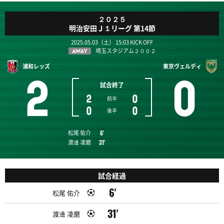
２０２５
明治安田Ｊ１リーグ 第14節
2025.05.03（土） 15:03 KICK OFF
埼玉スタジアム２００２
AWAY
浦和レッズ
東京ヴェルディ
2
0
試合終了
2
0
前半
0
0
後半
松尾 佑介
6'
渡邊 凌磨
31'
試合経過
6'
松尾 佑介
31'
渡邊 凌磨