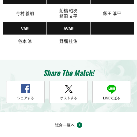
前半
26
福田のパスがペナルティエリア内の木村につながる
船橋 昭次
今村 義朗
飯田 淳平
植田 文平
前半
26
木村がペナルティエリア内でボールを収める
VAR
AVAR
ペナルティエリア手前から木村がパスを送る。森田
前半
谷本 涼
野堀 桂佑
26
がペナルティエリア手前からシュートを放つも、ゴ
ールの上に外れてしまう
左サイドから新井がドリブルで前進。そのまま持ち
前半
26
運んでクロスを供給するが、ダニーロボザにクリア
Share The Match!
される
前半
27
この試合1本目のCKを獲得する
シェアする
ポストする
LINEで送る
前半
左サイドからのCKを獲得。キッカーの山見がボール
27
を蹴り込むも、松本にクリアされてしまう
前半
こぼれ球に反応した綱島がペナルティエリア中央か
27
試合一覧へ
らシュートを放つも、ゴールの上に外れてしまう