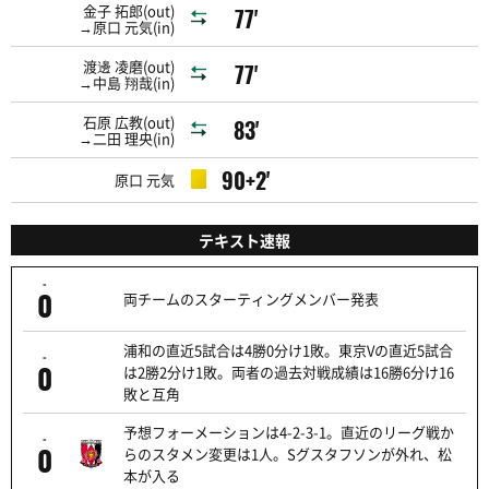
金子 拓郎(out)
77'
→原口 元気(in)
渡邊 凌磨(out)
77'
→中島 翔哉(in)
石原 広教(out)
83'
→二田 理央(in)
90+2'
原口 元気
テキスト速報
-
0
両チームのスターティングメンバー発表
浦和の直近5試合は4勝0分け1敗。東京Vの直近5試合
-
0
は2勝2分け1敗。両者の過去対戦成績は16勝6分け16
敗と互角
予想フォーメーションは4-2-3-1。直近のリーグ戦か
-
0
らのスタメン変更は1人。Sグスタフソンが外れ、松
本が入る