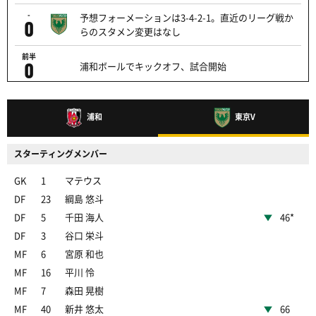
-
予想フォーメーションは3-4-2-1。直近のリーグ戦か
0
らのスタメン変更はなし
前半
0
浦和ボールでキックオフ、試合開始
GOAL!!
前半
6
左サイドからドリブルで進入した松尾がペナルティ
浦和
東京V
エリア左から右足でゴール右下に決める
スターティングメンバー
前半
今季のリーグ戦、先制に成功した試合は7試合。6勝1
6
分け0敗で勝率は85.7%
GK
1
マテウス
前半
10分が経過するも、まだシュートに至るシーンを作
DF
23
綱島 悠斗
10
り出せない
DF
5
千田 海人
46*
DF
3
谷口 栄斗
前半
ペナルティエリア手前で松尾がドリブルを試みる
10
MF
6
宮原 和也
も、相手の対応に遭う
MF
16
平川 怜
右サイドから福田がクロスを入れる。これに反応し
MF
7
森田 晃樹
前半
た平川がペナルティエリア中央からヘディングで枠
12
内にシュートを放つも、Mホイブラーテンにブロッ
MF
40
新井 悠太
66