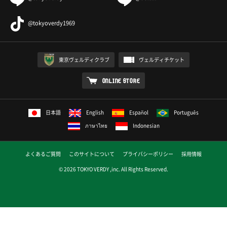
40
ート:浦和:3本、東京V:0本/ゴール期待値:浦和:0.50、
東京V:0.40
@tokyoverdy1969
前半
49
松本がオフサイドを取られ、相手ボールとなる
前半
東京ヴェルディクラブ
ヴェルディチケット
50
前半終了。2-0と、浦和のリードで試合を折り返す
ONLINE STORE
ここまでのシュート:浦和:6本、東京V:3本/枠内シュ
前半
50
ート:浦和:3本、東京V:0本/ゴール期待値:浦和:0.50、
東京V:0.40
日本語
English
Español
Português
前半
ภาษาไทย
Indonesian
50
ここまでのポゼッション:浦和:65%、東京V:35%
よくあるご質問
このサイトについて
プライバシーポリシー
採用情報
後半
0
東京Vボールでキックオフ、後半開始
© 2026 TOKYO VERDY ,inc. All Rights Reserved.
後半
0
11山見OUT→8齋藤IN
後半
0
5千田OUT→22翁長IN