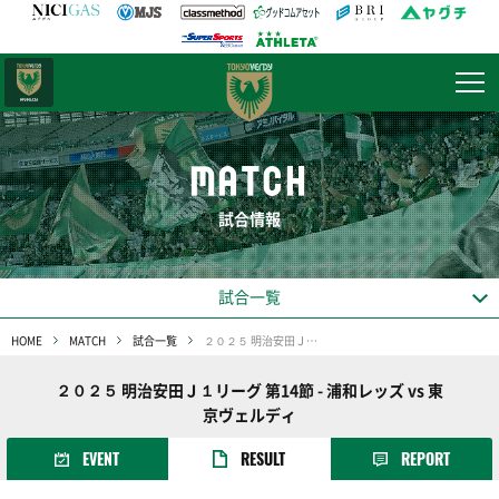
日テレ・
東京ベレーザ
MATCH
試合情報
試合一覧
HOME
MATCH
試合一覧
２０２５ 明治安田Ｊ１リーグ 第14節
２０２５ 明治安田Ｊ１リーグ 第14節 - 浦和レッズ vs 東
京ヴェルディ
EVENT
RESULT
REPORT