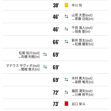
38'
平川 怜
山見 大登(out)
46'
→齋藤 功佑(in)
千田 海人(out)
46'
→翁長 聖(in)
新井 悠太(out)
66'
→松橋 優安(in)
松尾 佑介(out)
69'
→髙橋 利樹(in)
マテウス サヴィオ(out)
69'
→関根 貴大(in)
木村 勇大(out)
69'
→染野 唯月(in)
福田 湧矢(out)
72'
→川﨑 修平(in)
73'
谷口 栄斗