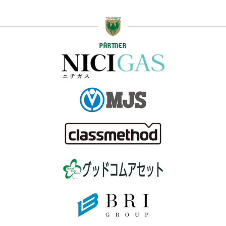
ペナルティエリア手前からドリブルで進入した渡邊
前半
28
がペナルティエリア手前から左足で枠内にシュート
を放つも、マテウスにセーブされる
前半
29
この試合1本目のCKを獲得する
PARTNER
前半
左サイドからのCKを獲得。キッカーのMサヴィオが
29
ボールを蹴り込むも、福田にクリアされてしまう
こぼれ球に反応した松尾がペナルティエリア中央か
前半
29
ら右足で枠内にシュートを放つも、谷口にブロック
される
前半
30
直近15分のポゼッション:浦和:64%、東京V:36%
前半
右サイドから石原がドリブルで前進。そのまま持ち
30
運んでクロスを供給するが、山見にブロックされる
GOAL!!
右サイドからMサヴィオがクロスを入れるも、平川
前半
31
にクリアされる。最後はこぼれ球に反応した渡邊が