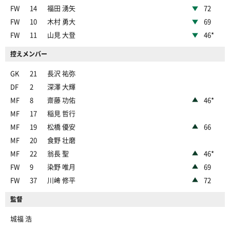
クされる
FW
14
福田 湧矢
72
FW
10
木村 勇大
69
前半
ペナルティエリア手前で渡邊がドリブルを試みる
13
も、相手の対応に遭う
FW
11
山見 大登
46*
前半
控えメンバー
15
直近15分のポゼッション:浦和:56%、東京V:44%
GK
21
長沢 祐弥
前半
左サイドからMサヴィオがクロスを入れるも、新井
DF
2
深澤 大輝
16
にクリアされる
MF
8
齋藤 功佑
46*
MF
前半
17
稲見 哲行
17
松尾のパスがペナルティエリア内の安居につながる
MF
19
松橋 優安
66
MF
20
食野 壮磨
前半
ペナルティエリア内から安居が中央へ折り返すも、
17
MF
22
翁長 聖
46*
宮原にクリアされる
FW
9
染野 唯月
69
前半
Mサヴィオのスルーパスがペナルティエリア内の金
19
FW
37
川﨑 修平
72
子につながる
監督
ペナルティエリア内から金子がパスを送る。Mサヴ
前半
19
ィオがペナルティエリア手前からシュートを放つ
城福 浩
も、ゴール左に外れてしまう