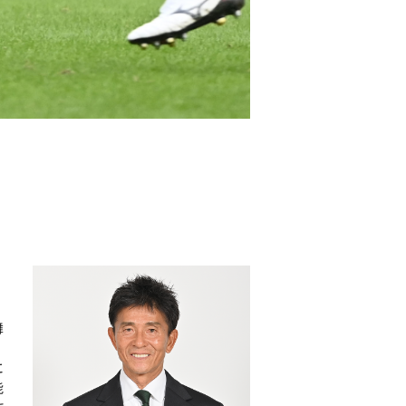
舞
に
能