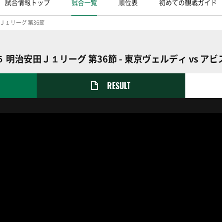
試合情報トップ
試合一覧
順位表
初めての観戦ガイド
Ｊ１リーグ 第36節
 明治安田Ｊ１リーグ 第36節 - 東京ヴェルディ vs ア
RESULT