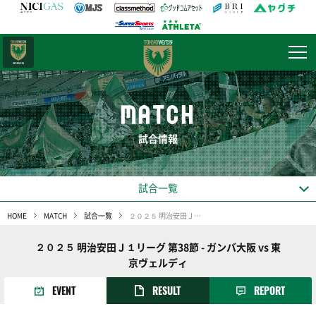
日テレ・
東京ベレーザ
MATCH
試合情報
試合一覧
HOME
MATCH
試合一覧
２０２５ 明治安田Ｊ１リーグ 第38節
２０２５ 明治安田Ｊ１リーグ 第38節 - ガンバ大阪 vs 東
京ヴェルディ
EVENT
RESULT
REPORT