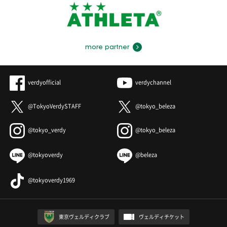
more partner
verdyofficial
verdychannel
@TokyoVerdySTAFF
@tokyo_beleza
@tokyo_verdy
@tokyo_beleza
@tokyoverdy
@beleza
@tokyoverdy1969
東京ヴェルディクラブ
ヴェルディチケット