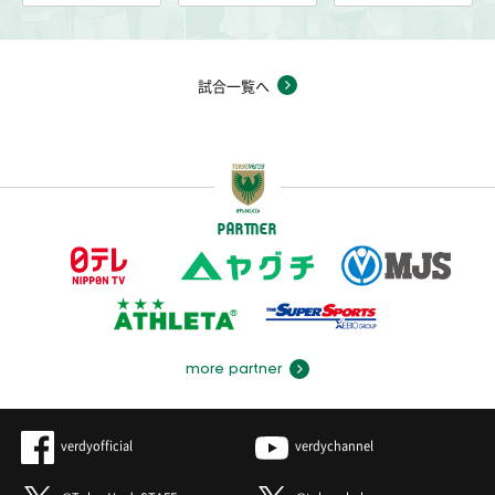
試合一覧へ
PARTNER
more partner
verdyofficial
verdychannel