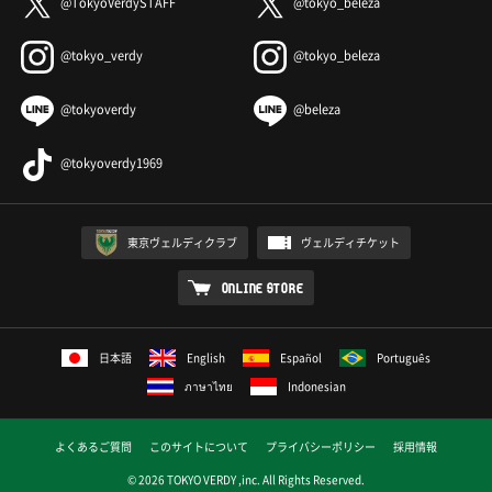
@TokyoVerdySTAFF
@tokyo_beleza
@tokyo_verdy
@tokyo_beleza
@tokyoverdy
@beleza
@tokyoverdy1969
東京ヴェルディクラブ
ヴェルディチケット
ONLINE STORE
日本語
English
Español
Português
ภาษาไทย
Indonesian
よくあるご質問
このサイトについて
プライバシーポリシー
採用情報
© 2026 TOKYO VERDY ,inc. All Rights Reserved.