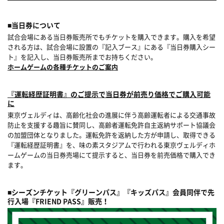
■当日券について
試合会場にある当日券販売所でもチケットを購入できます。購入を希望
される方は、試合会場に設置の『記入ブース』にある『当日券購入シー
ト』を記入し、当日券販売所までお持ちください。
ホームゲームの各種チケットのご案内
『運転経歴証明書』のご提示で当日券が前売り価格でご購入可能
に
東京ヴェルディは、高齢化社会の進展に伴う高齢運転者による交通事故
防止を支援する趣旨に賛同し、高齢者運転免許自主返納サポート協議会
の加盟団体となりました。運転免許を返納した方が申請し、取得できる
『運転経歴証明書』を、味の素スタジアムで行われる東京ヴェルディホ
ームゲームの当日券売場にて提示すると、当日券を前売価格で購入でき
ます。
■シーズンチケット『グリーンパス』『キッズパス』会員同伴で先
行入場『FRIEND PASS』販売！