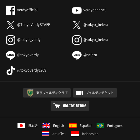
verdyofficial
verdychannel
@TokyoVerdySTAFF
@tokyo_beleza
@tokyo_verdy
@tokyo_beleza
@tokyoverdy
@beleza
@tokyoverdy1969
東京ヴェルディクラブ
ヴェルディチケット
ONLINE STORE
日本語
English
Español
Português
ภาษาไทย
Indonesian