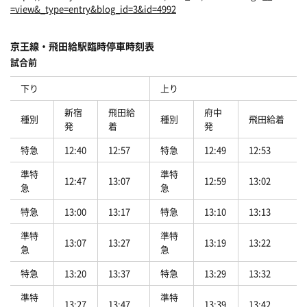
=view&_type=entry&blog_id=3&id=4992
京王線・飛田給駅臨時停車時刻表
試合前
下り
上り
新宿
飛田給
府中
種別
種別
飛田給着
発
着
発
特急
12:40
12:57
特急
12:49
12:53
準特
準特
12:47
13:07
12:59
13:02
急
急
特急
13:00
13:17
特急
13:10
13:13
準特
準特
13:07
13:27
13:19
13:22
急
急
特急
13:20
13:37
特急
13:29
13:32
準特
準特
13:27
13:47
13:39
13:42